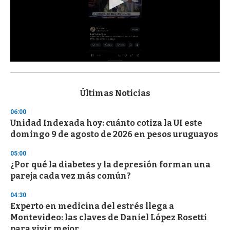
0
s
e
c
Últimas Noticias
o
n
06:00
d
Unidad Indexada hoy: cuánto cotiza la UI este
s
o
domingo 9 de agosto de 2026 en pesos uruguayos
f
3
05:00
3
s
¿Por qué la diabetes y la depresión forman una
e
pareja cada vez más común?
c
o
04:30
n
d
Experto en medicina del estrés llega a
s
Montevideo: las claves de Daniel López Rosetti
para vivir mejor