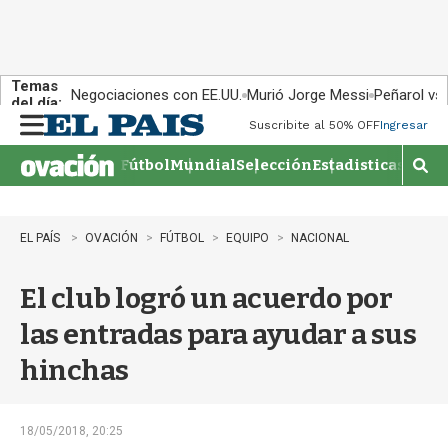
Temas
Negociaciones con EE.UU.
Murió Jorge Messi
Peñarol vs
del día:
Suscribite al 50% OFF
Ingresar
M
e
Fútbol
Mundial
Selección
Estadisticas
Agen
n
M
u
o
s
t
EL PAÍS
OVACIÓN
FÚTBOL
EQUIPO
NACIONAL
r
a
El club logró un acuerdo por
r
b
las entradas para ayudar a sus
�
s
hinchas
q
u
e
d
18/05/2018, 20:25