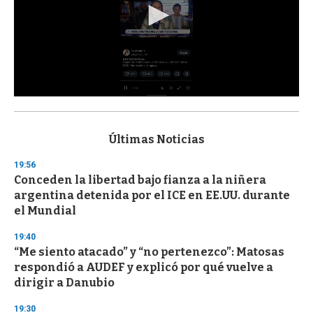
0
s
e
c
Últimas Noticias
o
n
19:56
d
Conceden la libertad bajo fianza a la niñera
s
o
argentina detenida por el ICE en EE.UU. durante
f
el Mundial
3
3
s
19:40
e
“Me siento atacado” y “no pertenezco”: Matosas
c
respondió a AUDEF y explicó por qué vuelve a
o
n
dirigir a Danubio
d
s
19:30