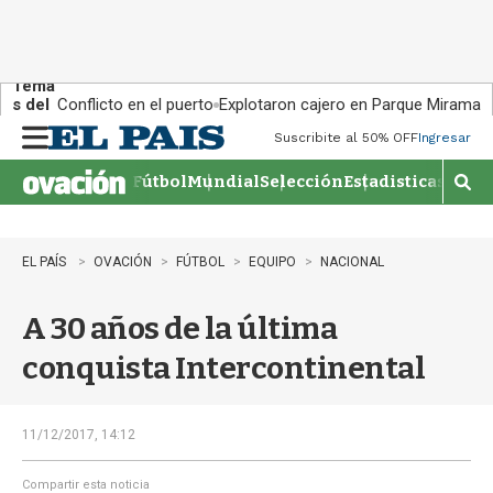
Tema
s del
Conflicto en el puerto
Explotaron cajero en Parque Miramar
día:
Suscribite al 50% OFF
Ingresar
M
e
Fútbol
Mundial
Selección
Estadisticas
Agen
n
M
u
o
s
t
EL PAÍS
OVACIÓN
FÚTBOL
EQUIPO
NACIONAL
r
a
A 30 años de la última
r
b
conquista Intercontinental
�
s
q
u
11/12/2017, 14:12
e
d
Compartir esta noticia