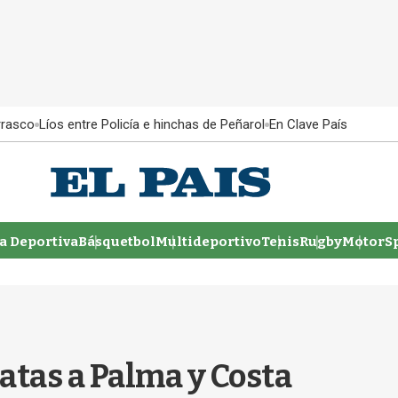
rrasco
Líos entre Policía e hinchas de Peñarol
En Clave País
 Deportiva
Básquetbol
Multideportivo
Tenis
Rugby
MotorSp
atas a Palma y Costa