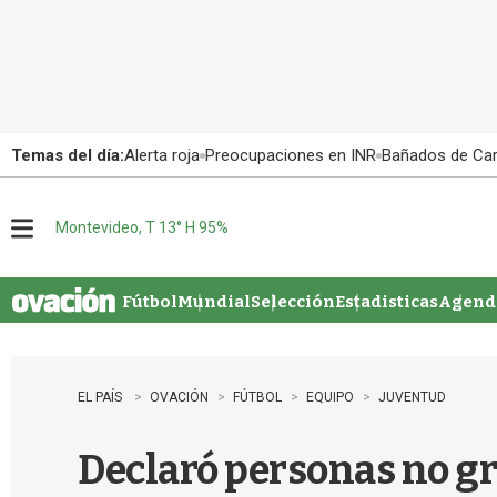
Temas del día:
Alerta roja
Preocupaciones en INR
Bañados de Ca
Montevideo, T 13° H 95%
M
e
n
u
Fútbol
Mundial
Selección
Estadisticas
Agenda
EL PAÍS
OVACIÓN
FÚTBOL
EQUIPO
JUVENTUD
Declaró personas no gr