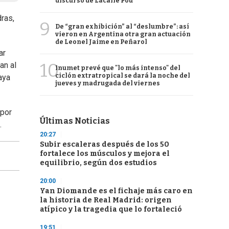
discurso de Lacalle Pou
ras,
9
De “gran exhibición” al “deslumbre”: así
vieron en Argentina otra gran actuación
de Leonel Jaime en Peñarol
ar
10
an al
Inumet prevé que "lo más intenso" del
ciclón extratropical se dará la noche del
aya
jueves y madrugada del viernes
 por
Últimas Noticias
.
20:27
Subir escaleras después de los 50
fortalece los músculos y mejora el
equilibrio, según dos estudios
20:00
Yan Diomande es el fichaje más caro en
la historia de Real Madrid: origen
atípico y la tragedia que lo fortaleció
19:51