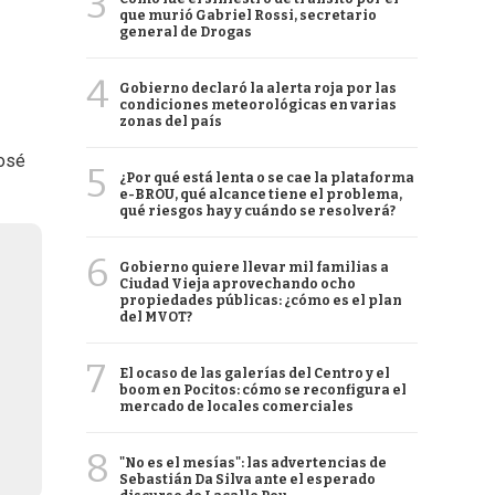
3
que murió Gabriel Rossi, secretario
general de Drogas
4
Gobierno declaró la alerta roja por las
condiciones meteorológicas en varias
zonas del país
José
5
¿Por qué está lenta o se cae la plataforma
e-BROU, qué alcance tiene el problema,
qué riesgos hay y cuándo se resolverá?
6
Gobierno quiere llevar mil familias a
Ciudad Vieja aprovechando ocho
propiedades públicas: ¿cómo es el plan
del MVOT?
7
El ocaso de las galerías del Centro y el
boom en Pocitos: cómo se reconfigura el
mercado de locales comerciales
8
"No es el mesías": las advertencias de
Sebastián Da Silva ante el esperado