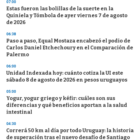
07:00
d
Estas fueron las bolillas de la suerte en la
s
o
Quiniela y Tómbola de ayer viernes 7 de agosto
f
de 2026
3
3
s
06:38
e
Paso a paso, Equal Mostaza encabezó el podio de
c
Carlos Daniel Etchechoury en el Comparación de
o
n
Palermo
d
s
06:00
Unidad Indexada hoy: cuánto cotiza la UI este
sábado 8 de agosto de 2026 en pesos uruguayos
05:00
Yogur, yogur griego y kéfir: cuáles son sus
diferencias y qué beneficios aportan a la salud
intestinal
04:30
Correrá 50 km al día por todo Uruguay: la historia
de superación tras el nuevo desafío de Santiago