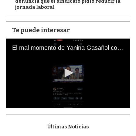
denuncia que el sindicato pidió reducir la
jornada laboral
Te puede interesar
El mal momento de Yanina Gasañol con un hincha argentino en "Subrayado"
0
s
e
c
Últimas Noticias
o
n