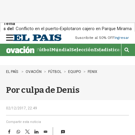
Tema
s del
Conflicto en el puerto
Explotaron cajero en Parque Miramar
día:
Suscribite al 50% OFF
Ingresar
M
e
Fútbol
Mundial
Selección
Estadisticas
Agen
n
M
u
o
s
t
EL PAÍS
OVACIÓN
FÚTBOL
EQUIPO
FENIX
r
a
Por culpa de Denis
r
b
�
s
02/12/2017, 22:49
q
u
Compartir esta noticia
e
F
W
T
L
E
d