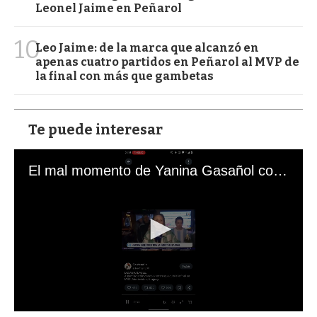
Leonel Jaime en Peñarol
10
Leo Jaime: de la marca que alcanzó en
apenas cuatro partidos en Peñarol al MVP de
la final con más que gambetas
Te puede interesar
El mal momento de Yanina Gasañol con un hincha argentino en "Subrayado"
0