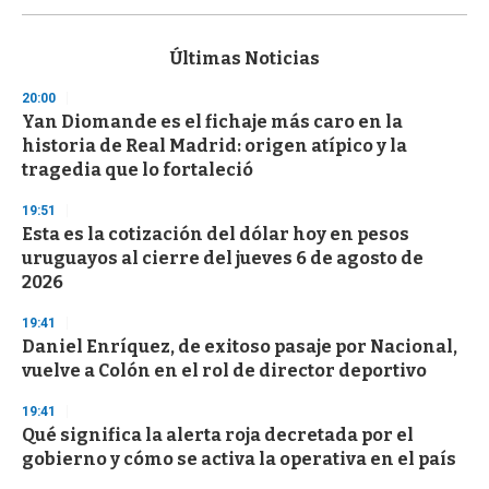
s
e
c
Últimas Noticias
o
n
20:00
d
Yan Diomande es el fichaje más caro en la
s
o
historia de Real Madrid: origen atípico y la
f
tragedia que lo fortaleció
3
3
s
19:51
e
Esta es la cotización del dólar hoy en pesos
c
uruguayos al cierre del jueves 6 de agosto de
o
n
2026
d
s
19:41
Daniel Enríquez, de exitoso pasaje por Nacional,
vuelve a Colón en el rol de director deportivo
19:41
Qué significa la alerta roja decretada por el
gobierno y cómo se activa la operativa en el país