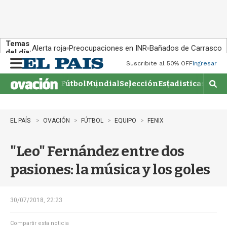
Temas
Alerta roja
Preocupaciones en INR
Bañados de Carrasco
del día:
Suscribite al 50% OFF
Ingresar
M
e
Fútbol
Mundial
Selección
Estadisticas
Agen
n
M
u
o
s
t
EL PAÍS
OVACIÓN
FÚTBOL
EQUIPO
FENIX
r
a
"Leo" Fernández entre dos
r
b
pasiones: la música y los goles
�
s
q
u
30/07/2018, 22:23
e
d
Compartir esta noticia