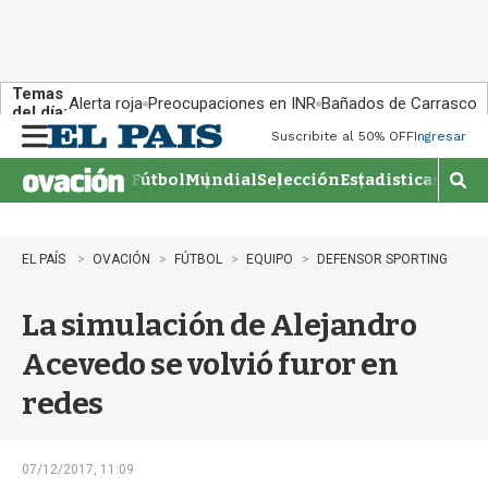
Temas
Alerta roja
Preocupaciones en INR
Bañados de Carrasco
del día:
Suscribite al 50% OFF
Ingresar
M
e
Fútbol
Mundial
Selección
Estadisticas
Agen
n
M
u
o
s
t
EL PAÍS
OVACIÓN
FÚTBOL
EQUIPO
DEFENSOR SPORTING
r
a
La simulación de Alejandro
r
b
Acevedo se volvió furor en
�
s
redes
q
u
e
d
07/12/2017, 11:09