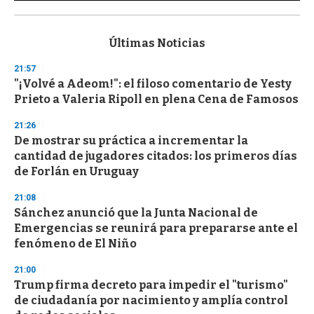
0
s
e
c
Últimas Noticias
o
n
21:57
d
"¡Volvé a Adeom!": el filoso comentario de Yesty
s
o
Prieto a Valeria Ripoll en plena Cena de Famosos
f
3
21:26
3
s
De mostrar su práctica a incrementar la
e
cantidad de jugadores citados: los primeros días
c
de Forlán en Uruguay
o
n
d
21:08
s
Sánchez anunció que la Junta Nacional de
Emergencias se reunirá para prepararse ante el
fenómeno de El Niño
21:00
Trump firma decreto para impedir el "turismo"
de ciudadanía por nacimiento y amplía control