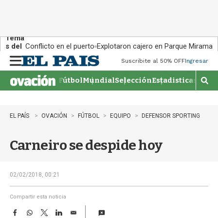
Tema
s del
Conflicto en el puerto
Explotaron cajero en Parque Miramar
día:
Suscribite al 50% OFF
Ingresar
M
e
Fútbol
Mundial
Selección
Estadisticas
Agen
n
M
u
o
s
t
EL PAÍS
OVACIÓN
FÚTBOL
EQUIPO
DEFENSOR SPORTING
r
a
Carneiro se despide hoy
r
b
�
s
02/02/2018, 00:21
q
u
Compartir esta noticia
e
F
W
T
L
E
d