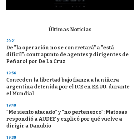
0
s
e
c
Últimas Noticias
o
n
20:21
d
De "la operación no se concretará" a "está
s
o
difícil": contrapunto de agentes y dirigentes de
f
Peñarol por De La Cruz
3
3
s
19:56
e
Conceden la libertad bajo fianza a la niñera
c
argentina detenida por el ICE en EE.UU. durante
o
n
el Mundial
d
s
19:40
“Me siento atacado” y “no pertenezco”: Matosas
respondió a AUDEF y explicó por qué vuelve a
dirigir a Danubio
19:30