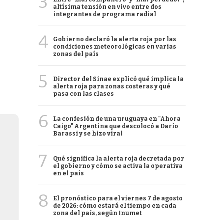
3
altísima tensión en vivo entre dos
integrantes de programa radial
4
Gobierno declaró la alerta roja por las
condiciones meteorológicas en varias
zonas del país
5
Director del Sinae explicó qué implica la
alerta roja para zonas costeras y qué
pasa con las clases
6
La confesión de una uruguaya en "Ahora
Caigo" Argentina que descolocó a Darío
Barassi y se hizo viral
7
Qué significa la alerta roja decretada por
el gobierno y cómo se activa la operativa
en el país
8
El pronóstico para el viernes 7 de agosto
de 2026: cómo estará el tiempo en cada
zona del país, según Inumet