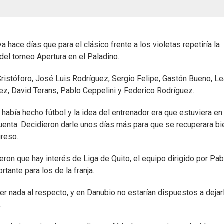
ya hace días que para el clásico frente a los violetas repetiría la
el torneo Apertura en el Paladino.
 Cristóforo, José Luis Rodríguez, Sergio Felipe, Gastón Bueno, L
lez, David Terans, Pablo Ceppelini y Federico Rodríguez.
abía hecho fútbol y la idea del entrenador era que estuviera en 
cuenta. Decidieron darle unos días más para que se recuperara bi
greso.
eron que hay interés de Liga de Quito, el equipo dirigido por Pab
ante para los de la franja.
r nada al respecto, y en Danubio no estarían dispuestos a dejarlo
.