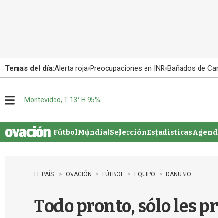
Temas del día:
Alerta roja
Preocupaciones en INR
Bañados de Ca
Montevideo, T 13° H 95%
M
e
n
u
Fútbol
Mundial
Selección
Estadisticas
Agenda
EL PAÍS
OVACIÓN
FÚTBOL
EQUIPO
DANUBIO
Todo pronto, sólo les 