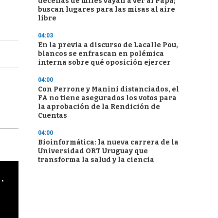
decenas de miles vayan a ver al Papa;
buscan lugares para las misas al aire
libre
04:03
En la previa a discurso de Lacalle Pou,
blancos se enfrascan en polémica
interna sobre qué oposición ejercer
04:00
Con Perrone y Manini distanciados, el
FA no tiene asegurados los votos para
la aprobación de la Rendición de
Cuentas
04:00
Bioinformática: la nueva carrera de la
Universidad ORT Uruguay que
transforma la salud y la ciencia
cha argentino en "Subrayado"