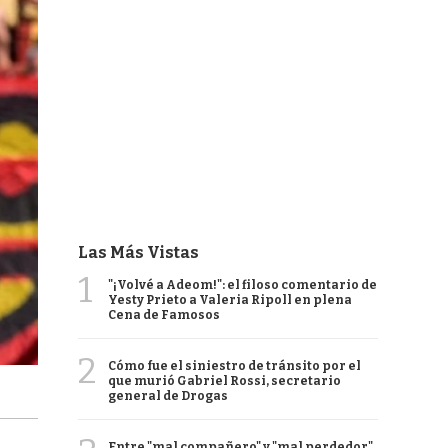
Las Más Vistas
1
"¡Volvé a Adeom!": el filoso comentario de
Yesty Prieto a Valeria Ripoll en plena
Cena de Famosos
2
Cómo fue el siniestro de tránsito por el
que murió Gabriel Rossi, secretario
general de Drogas
Entre "mal compañero" y "mal perdedor",