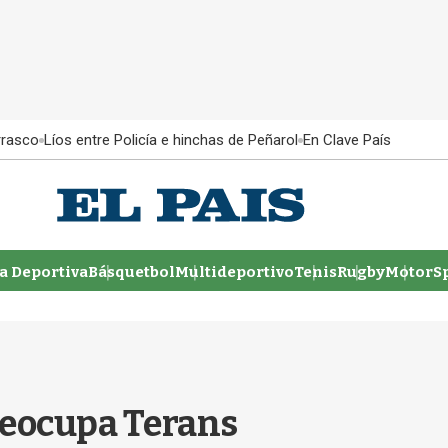
rrasco
Líos entre Policía e hinchas de Peñarol
En Clave País
 Deportiva
Básquetbol
Multideportivo
Tenis
Rugby
MotorSp
preocupa Terans