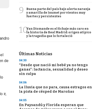
9
Buena parte del país bajo alerta naranja
y amarilla de Inumet por vientos muy
fuertes y persistentes
10
Yan Diomande es el fichaje más caro en
la historia de Real Madrid: origen atípico
y la tragedia que lo fortaleció
eandro
Últimas Noticias
el
en de
04:30
“Desde que nació mi bebé ya no tengo
ganas”: lactancia, sexualidad y deseo
sin culpa
lo
04:06
La lluvia que no para, causa estragos en
la pista de césped de Maroñas
 ir,
04:05
En Paysandú y Florida esperan que