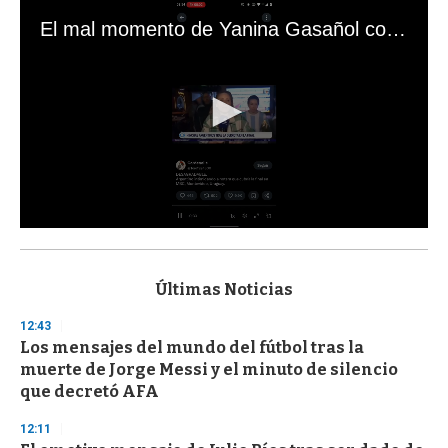
El mal momento de Yanina Gasañol con un hincha argentino en "Subrayado"
0
s
e
c
Últimas Noticias
o
n
12:43
d
Los mensajes del mundo del fútbol tras la
s
o
muerte de Jorge Messi y el minuto de silencio
f
que decretó AFA
3
3
s
12:11
e