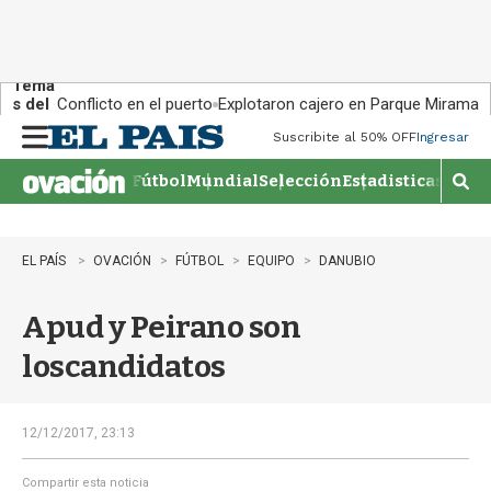
Tema
s del
Conflicto en el puerto
Explotaron cajero en Parque Miramar
día:
Suscribite al 50% OFF
Ingresar
M
e
Fútbol
Mundial
Selección
Estadisticas
Agen
n
M
u
o
s
t
EL PAÍS
OVACIÓN
FÚTBOL
EQUIPO
DANUBIO
r
a
Apud y Peirano son
r
b
loscandidatos
�
s
q
u
12/12/2017, 23:13
e
d
Compartir esta noticia