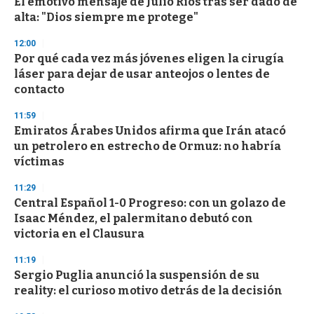
El emotivo mensaje de Julio Ríos tras ser dado de
c
alta: "Dios siempre me protege"
o
n
d
12:00
s
Por qué cada vez más jóvenes eligen la cirugía
láser para dejar de usar anteojos o lentes de
contacto
11:59
Emiratos Árabes Unidos afirma que Irán atacó
un petrolero en estrecho de Ormuz: no habría
víctimas
11:29
Central Español 1-0 Progreso: con un golazo de
Isaac Méndez, el palermitano debutó con
victoria en el Clausura
11:19
Sergio Puglia anunció la suspensión de su
reality: el curioso motivo detrás de la decisión