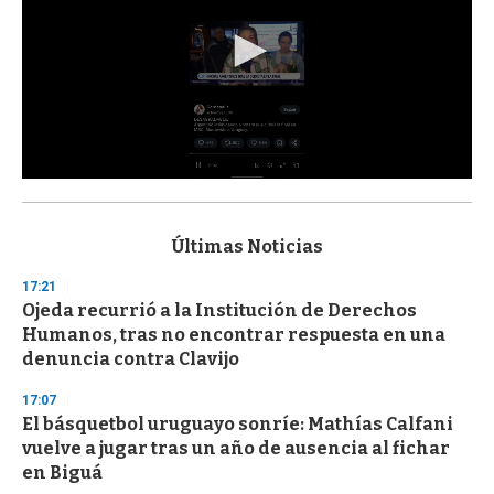
0
s
e
c
Últimas Noticias
o
n
17:21
d
Ojeda recurrió a la Institución de Derechos
s
o
Humanos, tras no encontrar respuesta en una
f
denuncia contra Clavijo
3
3
s
17:07
e
El básquetbol uruguayo sonríe: Mathías Calfani
c
vuelve a jugar tras un año de ausencia al fichar
o
n
en Biguá
d