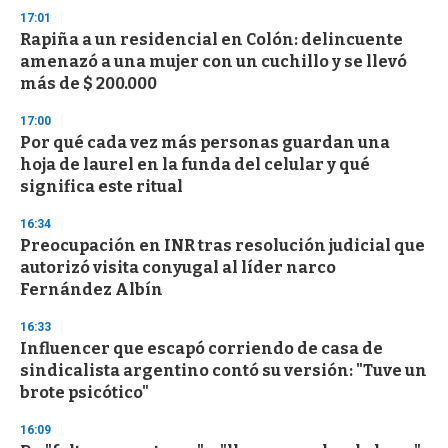
s
17:01
Rapiña a un residencial en Colón: delincuente
amenazó a una mujer con un cuchillo y se llevó
más de $ 200.000
17:00
Por qué cada vez más personas guardan una
hoja de laurel en la funda del celular y qué
significa este ritual
16:34
Preocupación en INR tras resolución judicial que
autorizó visita conyugal al líder narco
Fernández Albín
16:33
Influencer que escapó corriendo de casa de
sindicalista argentino contó su versión: "Tuve un
brote psicótico"
16:09