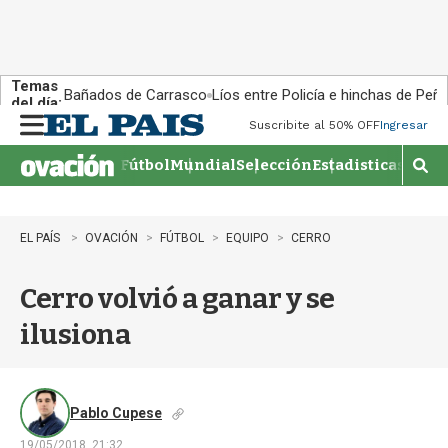
Temas
Bañados de Carrasco
Líos entre Policía e hinchas de Peña
del día:
Suscribite al 50% OFF
Ingresar
M
e
Fútbol
Mundial
Selección
Estadisticas
Agen
n
M
u
o
s
t
EL PAÍS
OVACIÓN
FÚTBOL
EQUIPO
CERRO
r
a
Cerro volvió a ganar y se
r
b
ilusiona
�
s
q
u
e
Pablo Cupese
d
19/05/2018, 21:32