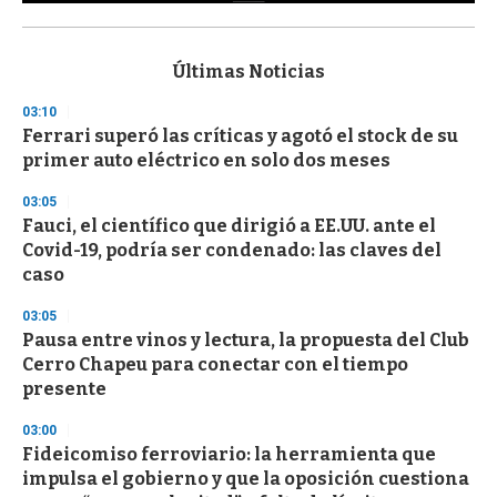
0
s
e
c
Últimas Noticias
o
n
03:10
d
Ferrari superó las críticas y agotó el stock de su
s
o
primer auto eléctrico en solo dos meses
f
3
03:05
3
s
Fauci, el científico que dirigió a EE.UU. ante el
e
Covid-19, podría ser condenado: las claves del
c
caso
o
n
d
03:05
s
Pausa entre vinos y lectura, la propuesta del Club
Cerro Chapeu para conectar con el tiempo
presente
03:00
Fideicomiso ferroviario: la herramienta que
impulsa el gobierno y que la oposición cuestiona