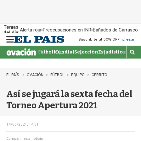
Temas
Alerta roja
Preocupaciones en INR
Bañados de Carrasco
del día:
Suscribite al 50% OFF
Ingresar
M
e
Fútbol
Mundial
Selección
Estadisticas
Agen
n
M
u
o
s
t
EL PAÍS
OVACIÓN
FÚTBOL
EQUIPO
CERRITO
r
a
Así se jugará la sexta fecha del
r
b
Torneo Apertura 2021
�
s
q
u
14/06/2021, 14:31
e
d
Compartir esta noticia