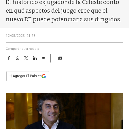
a
El histórico exjugador de la Celeste contó
en qué aspectos del juego cree que el
nuevo DT puede potenciar a sus dirigidos.
12/05/2023, 21:28
Compartir esta noticia
F
W
T
L
E
a
h
w
i
m
c
a
i
n
a
e
t
t
k
i
+
Agregar El País en
b
s
t
e
l
o
A
e
d
o
p
r
I
k
p
n