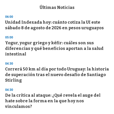
e
c
Últimas Noticias
o
n
06:00
d
Unidad Indexada hoy: cuánto cotiza la UI este
s
o
sábado 8 de agosto de 2026 en pesos uruguayos
f
3
05:00
3
s
Yogur, yogur griego y kéfir: cuáles son sus
e
diferencias y qué beneficios aportan a la salud
c
intestinal
o
n
d
04:30
s
Correrá 50 km al día por todo Uruguay: la historia
de superación tras el nuevo desafío de Santiago
Stirling
04:30
De la crítica al ataque: ¿Qué revela el auge del
hate sobre la forma en la que hoy nos
vinculamos?