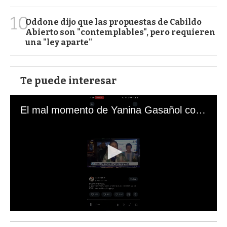
10
Oddone dijo que las propuestas de Cabildo
Abierto son "contemplables", pero requieren
una "ley aparte"
Te puede interesar
El mal momento de Yanina Gasañol con un hincha argentino en "Subrayado"
0
s