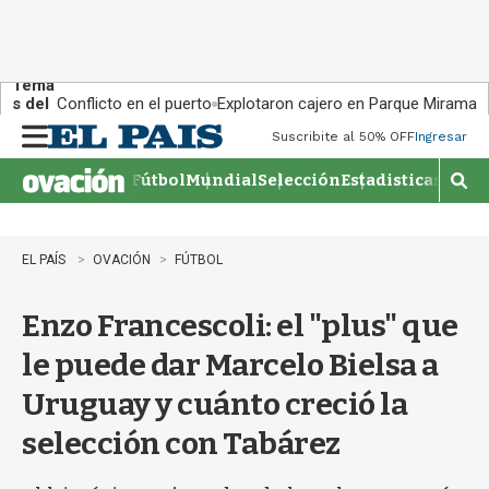
Tema
s del
Conflicto en el puerto
Explotaron cajero en Parque Miramar
día:
Suscribite al 50% OFF
Ingresar
M
e
Fútbol
Mundial
Selección
Estadisticas
Agen
n
M
u
o
s
t
EL PAÍS
OVACIÓN
FÚTBOL
r
a
Enzo Francescoli: el "plus" que
r
b
le puede dar Marcelo Bielsa a
�
s
Uruguay y cuánto creció la
q
u
selección con Tabárez
e
d