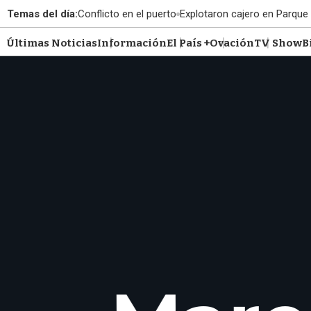
Temas del día:
Conflicto en el puerto
Explotaron cajero en Parque
Últimas Noticias
Información
El País +
Ovación
TV Show
B