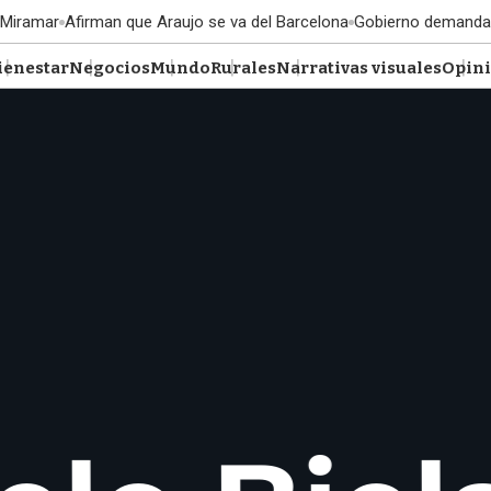
 Miramar
Afirman que Araujo se va del Barcelona
Gobierno demanda
ienestar
Negocios
Mundo
Rurales
Narrativas visuales
Opin