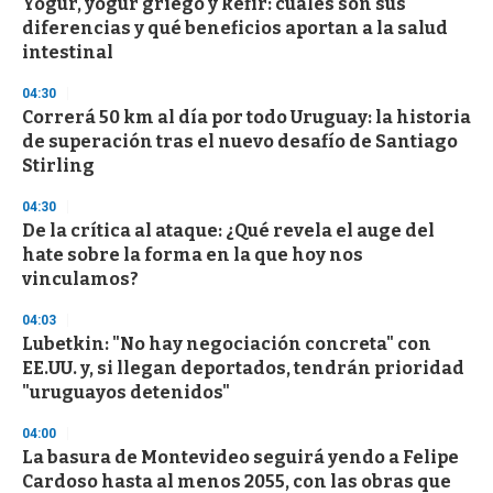
s
Yogur, yogur griego y kéfir: cuáles son sus
e
diferencias y qué beneficios aportan a la salud
c
intestinal
o
n
d
04:30
s
Correrá 50 km al día por todo Uruguay: la historia
de superación tras el nuevo desafío de Santiago
Stirling
04:30
De la crítica al ataque: ¿Qué revela el auge del
hate sobre la forma en la que hoy nos
vinculamos?
04:03
Lubetkin: "No hay negociación concreta" con
EE.UU. y, si llegan deportados, tendrán prioridad
"uruguayos detenidos"
04:00
La basura de Montevideo seguirá yendo a Felipe
Cardoso hasta al menos 2055, con las obras que