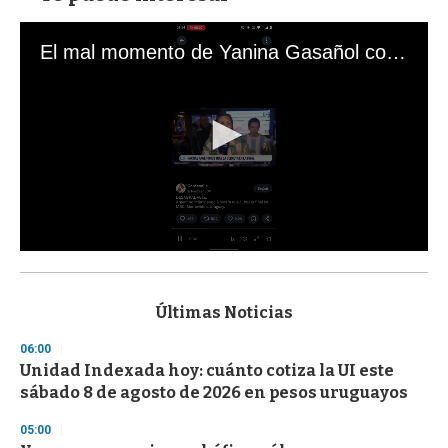
El mal momento de Yanina Gasañol con un hincha argentino en "Subrayado"
0
s
e
c
Últimas Noticias
o
n
06:00
d
Unidad Indexada hoy: cuánto cotiza la UI este
s
o
sábado 8 de agosto de 2026 en pesos uruguayos
f
3
05:00
3