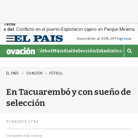
Tema
s del
Conflicto en el puerto
Explotaron cajero en Parque Miramar
día:
Suscribite al 50% OFF
Ingresar
M
e
Fútbol
Mundial
Selección
Estadisticas
Agen
n
M
u
o
s
t
EL PAÍS
OVACIÓN
FÚTBOL
r
a
En Tacuarembó y con sueño de
r
b
selección
�
s
q
u
01/04/2015, 17:54
e
d
Compartir esta noticia