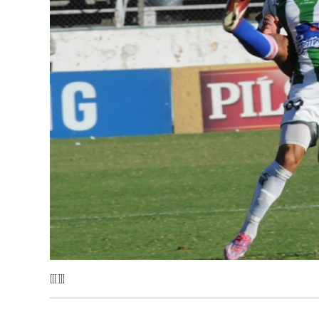
[[[ ]]]