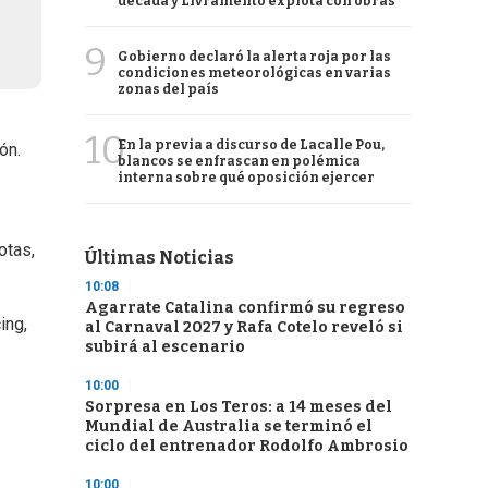
década y Livramento explota con obras
9
Gobierno declaró la alerta roja por las
condiciones meteorológicas en varias
zonas del país
10
En la previa a discurso de Lacalle Pou,
ón.
blancos se enfrascan en polémica
interna sobre qué oposición ejercer
otas,
Últimas Noticias
10:08
Agarrate Catalina confirmó su regreso
ing,
al Carnaval 2027 y Rafa Cotelo reveló si
subirá al escenario
10:00
Sorpresa en Los Teros: a 14 meses del
Mundial de Australia se terminó el
ciclo del entrenador Rodolfo Ambrosio
10:00