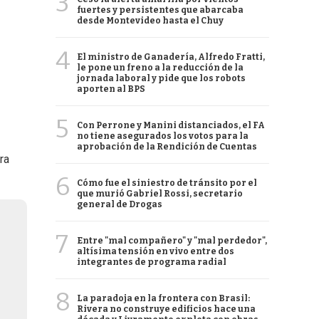
3
fuertes y persistentes que abarcaba
desde Montevideo hasta el Chuy
4
El ministro de Ganadería, Alfredo Fratti,
le pone un freno a la reducción de la
jornada laboral y pide que los robots
aporten al BPS
5
Con Perrone y Manini distanciados, el FA
no tiene asegurados los votos para la
aprobación de la Rendición de Cuentas
ra
6
Cómo fue el siniestro de tránsito por el
que murió Gabriel Rossi, secretario
general de Drogas
7
Entre "mal compañero" y "mal perdedor",
altísima tensión en vivo entre dos
integrantes de programa radial
8
La paradoja en la frontera con Brasil:
Rivera no construye edificios hace una