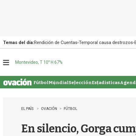
Temas del día:
Rendición de Cuentas
Temporal causa destrozos
Montevideo, T 10° H 67%
M
e
n
u
Fútbol
Mundial
Selección
Estadisticas
Agenda
EL PAÍS
OVACIÓN
FÚTBOL
En silencio, Gorga cum