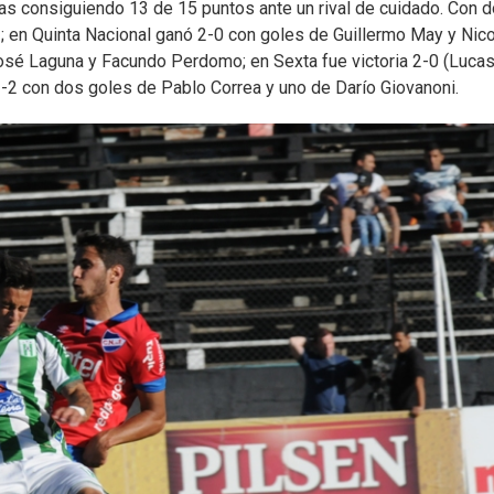
vas consiguiendo 13 de 15 puntos ante un rival de cuidado. Con 
1; en Quinta Nacional ganó 2-0 con goles de Guillermo May y Nic
osé Laguna y Facundo Perdomo; en Sexta fue victoria 2-0 (Luca
 3-2 con dos goles de Pablo Correa y uno de Darío Giovanoni.