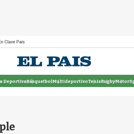
En Clave País
 Deportiva
Básquetbol
Multideportivo
Tenis
Rugby
MotorSp
ple