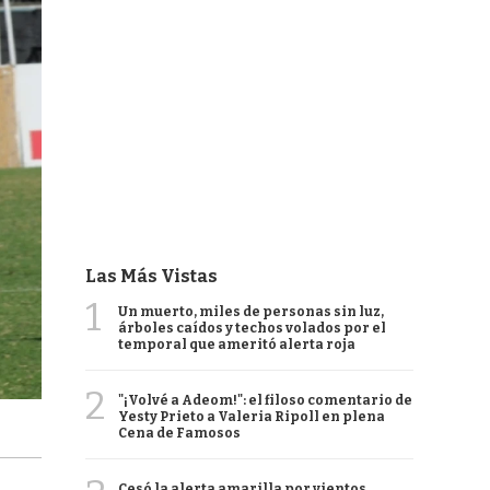
Las Más Vistas
1
Un muerto, miles de personas sin luz,
árboles caídos y techos volados por el
temporal que ameritó alerta roja
2
"¡Volvé a Adeom!": el filoso comentario de
Yesty Prieto a Valeria Ripoll en plena
Cena de Famosos
Cesó la alerta amarilla por vientos