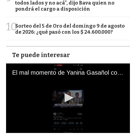
todos lados y no acá", dijo Bava quien no
pondrá el cargo a disposición
10
Sorteo del 5 de Oro del domingo 9 de agosto
de 2026: ¿qué pasó con los $ 24.600.000?
Te puede interesar
El mal momento de Yanina Gasañol con un hincha argentino en "Subrayado"
0