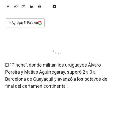
a
F
W
T
L
E
a
h
w
i
m
c
a
i
n
a
e
t
t
k
i
+
Agregar El País en
b
s
t
e
l
o
A
e
d
o
p
r
I
k
p
n
El "Pincha", donde militan los uruguayos Álvaro
Pereira y Matías Aguirregaray, superó 2 a 0 a
Barcelona de Guayaquil y avanzó a los octavos de
final del certamen continental.