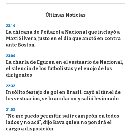
s
e
c
Últimas Noticias
o
n
23:14
d
La chicana de Peñarol a Nacional que incluyó a
s
o
Maxi Silvera, justo en el día que anotó en contra
f
ante Boston
3
3
s
23:04
e
La charla de Eguren en el vestuario de Nacional,
c
el silencio de los futbolistas y el enojo de los
o
n
dirigentes
d
s
22:32
Insólito festejo de gol en Brasil: cayó al túnel de
los vestuarios, se lo anularon y salió lesionado
21:53
"No me puedo permitir salir campeón en todos
lados y no acá", dijo Bava quien no pondrá el
cargo a disposición