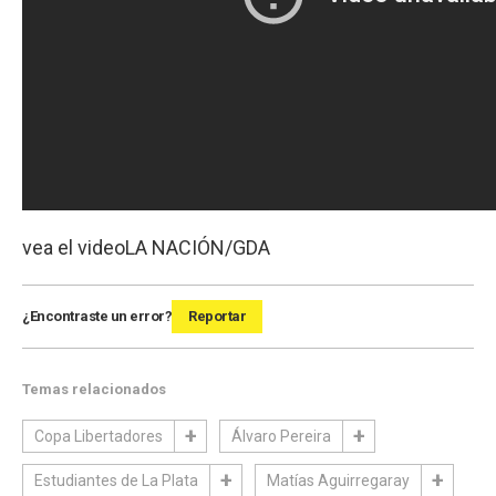
vea el video
LA NACIÓN/GDA
¿Encontraste un error?
Reportar
Temas relacionados
Copa Libertadores
Álvaro Pereira
Estudiantes de La Plata
Matías Aguirregaray