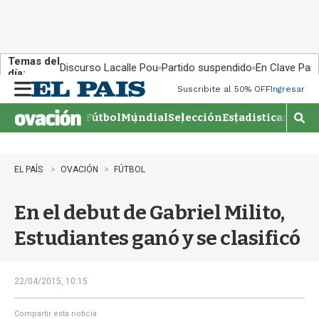
Temas del
Discurso Lacalle Pou
Partido suspendido
En Clave País
día:
Suscribite al 50% OFF
Ingresar
M
e
Fútbol
Mundial
Selección
Estadisticas
Agen
n
M
u
o
s
t
EL PAÍS
OVACIÓN
FÚTBOL
r
a
En el debut de Gabriel Milito,
r
b
Estudiantes ganó y se clasificó
�
s
q
u
22/04/2015, 10:15
e
d
Compartir esta noticia