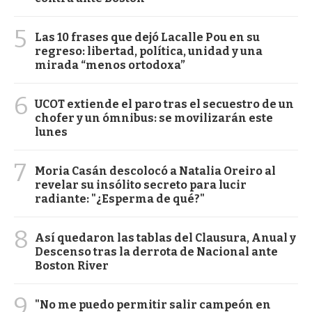
5
Las 10 frases que dejó Lacalle Pou en su
regreso: libertad, política, unidad y una
mirada “menos ortodoxa”
6
UCOT extiende el paro tras el secuestro de un
chofer y un ómnibus: se movilizarán este
lunes
7
Moria Casán descolocó a Natalia Oreiro al
revelar su insólito secreto para lucir
radiante: "¿Esperma de qué?"
8
Así quedaron las tablas del Clausura, Anual y
Descenso tras la derrota de Nacional ante
Boston River
9
"No me puedo permitir salir campeón en