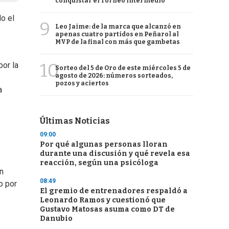
conquistar el Torneo Intermedio
o el
9
Leo Jaime: de la marca que alcanzó en
apenas cuatro partidos en Peñarol al
MVP de la final con más que gambetas
10
por la
Sorteo del 5 de Oro de este miércoles 5 de
agosto de 2026: números sorteados,
pozos y aciertos
a
Últimas Noticias
09:00
Por qué algunas personas lloran
durante una discusión y qué revela esa
reacción, según una psicóloga
n
08:49
o por
El gremio de entrenadores respaldó a
Leonardo Ramos y cuestionó que
Gustavo Matosas asuma como DT de
Danubio