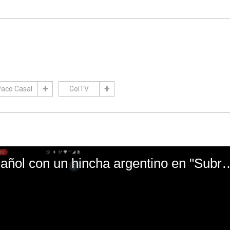
aco Casal
GolTV
El mal momento de Yanina Gasañol con un hin