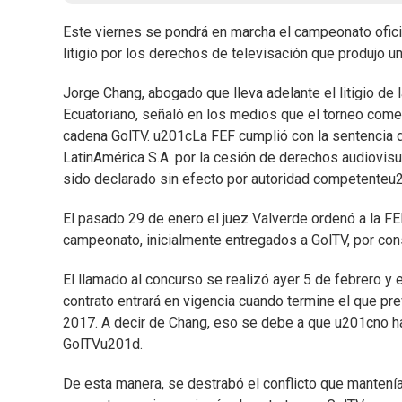
Este viernes se pondrá en marcha el campeonato oficia
litigio por los derechos de televisación que produjo u
Jorge Chang, abogado que lleva adelante el litigio de
Ecuatoriano, señaló en los medios que el torneo come
cadena GolTV. u201cLa FEF cumplió con la sentencia d
LatinAmérica S.A. por la cesión de derechos audiovis
sido declarado sin efecto por autoridad competenteu201d
El pasado 29 de enero el juez Valverde ordenó a la FE
campeonato, inicialmente entregados a GolTV, por con
El llamado al concurso se realizó ayer 5 de febrero y 
contrato entrará en vigencia cuando termine el que pr
2017. A decir de Chang, eso se debe a que u201cno ha
GolTVu201d.
De esta manera, se destrabó el conflicto que mantenían