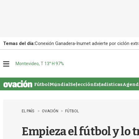
Temas del día:
Conexión Ganadera
Inumet advierte por ciclón extr
Montevideo, T 13° H 97%
M
e
n
u
Fútbol
Mundial
Selección
Estadisticas
Agenda
EL PAÍS
OVACIÓN
FÚTBOL
Empieza el fútbol y lo