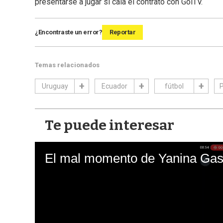
presentarse a jugar si caía el contrato con GolTV.
¿Encontraste un error?
Reportar
Temas relacionados
Uruguay
Ecuador
fútbol
P
Te puede interesar