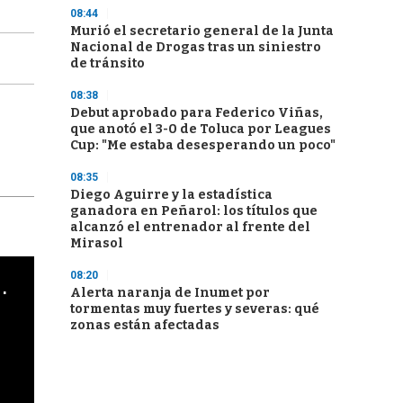
08:44
Murió el secretario general de la Junta
Nacional de Drogas tras un siniestro
de tránsito
08:38
Debut aprobado para Federico Viñas,
que anotó el 3-0 de Toluca por Leagues
Cup: "Me estaba desesperando un poco"
08:35
Diego Aguirre y la estadística
ganadora en Peñarol: los títulos que
alcanzó el entrenador al frente del
Mirasol
08:20
cha argentino en "Subrayado"
Alerta naranja de Inumet por
tormentas muy fuertes y severas: qué
zonas están afectadas