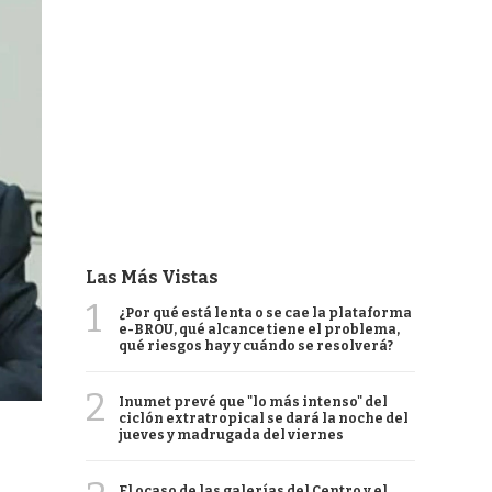
Las Más Vistas
1
¿Por qué está lenta o se cae la plataforma
e-BROU, qué alcance tiene el problema,
qué riesgos hay y cuándo se resolverá?
2
Inumet prevé que "lo más intenso" del
ciclón extratropical se dará la noche del
jueves y madrugada del viernes
El ocaso de las galerías del Centro y el