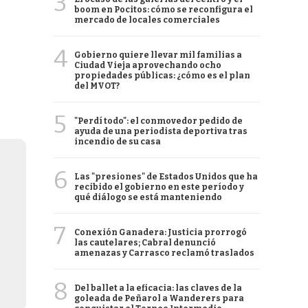
3
boom en Pocitos: cómo se reconfigura el
mercado de locales comerciales
4
Gobierno quiere llevar mil familias a
Ciudad Vieja aprovechando ocho
propiedades públicas: ¿cómo es el plan
del MVOT?
5
"Perdí todo": el conmovedor pedido de
ayuda de una periodista deportiva tras
incendio de su casa
6
Las "presiones" de Estados Unidos que ha
recibido el gobierno en este período y
qué diálogo se está manteniendo
7
Conexión Ganadera: Justicia prorrogó
las cautelares; Cabral denunció
amenazas y Carrasco reclamó traslados
8
Del ballet a la eficacia: las claves de la
goleada de Peñarol a Wanderers para