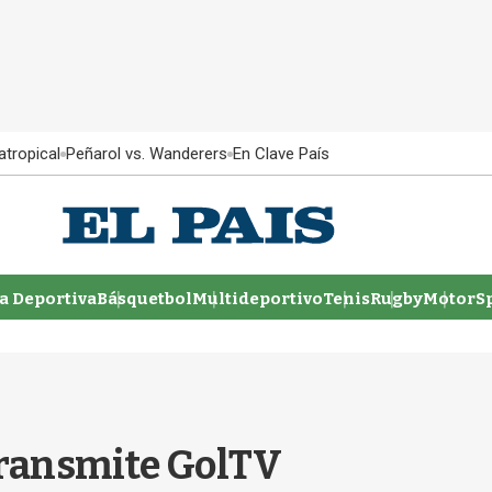
atropical
Peñarol vs. Wanderers
En Clave País
 Deportiva
Básquetbol
Multideportivo
Tenis
Rugby
MotorSp
 transmite GolTV