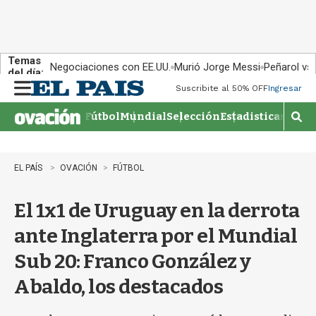
Temas
Negociaciones con EE.UU.
Murió Jorge Messi
Peñarol vs
del día:
Suscribite al 50% OFF
Ingresar
M
e
Fútbol
Mundial
Selección
Estadisticas
Agen
n
M
u
o
s
t
EL PAÍS
OVACIÓN
FÚTBOL
r
a
El 1x1 de Uruguay en la derrota
r
b
ante Inglaterra por el Mundial
�
s
Sub 20: Franco González y
q
u
Abaldo, los destacados
e
d