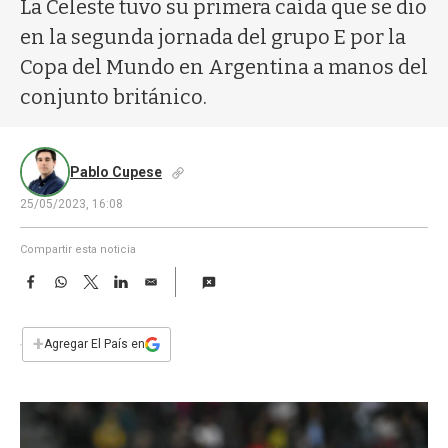
a
La Celeste tuvo su primera caída que se dio
en la segunda jornada del grupo E por la
Copa del Mundo en Argentina a manos del
conjunto británico.
Pablo Cupese
25/05/2023, 16:08
Compartir esta noticia
F
W
T
L
E
a
h
w
i
m
c
a
i
n
a
e
t
t
k
i
+
Agregar El País en
b
s
t
e
l
o
A
e
d
o
p
r
I
k
p
n