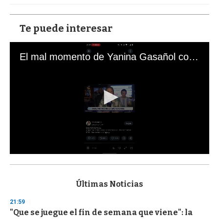
Te puede interesar
El mal momento de Yanina Gasañol con un hincha argentino en "Subrayado"
0
s
e
c
Últimas Noticias
o
n
21:59
d
"Que se juegue el fin de semana que viene": la
s