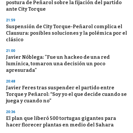
o
postura de Peñarol sobre la fijación del partido
f
ante City Torque
3
3
s
21:59
e
Suspensión de City Torque-Peñarol complica el
c
Clausura: posibles soluciones y la polémica por el
o
n
clásico
d
s
21:00
Javier Nóblega: "Fue un hackeo de una red
lumínica, tomaron una decisión un poco
apresurada"
20:48
Javier Feres tras suspender el partido entre
Torque y Peñarol: “Soy yo el que decide cuando se
juega y cuando no”
20:36
El plan que liberó 500 tortugas gigantes para
hacer florecer plantas en medio del Sahara