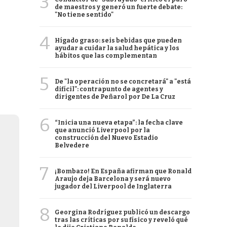
3
de maestros y generó un fuerte debate:
"No tiene sentido"
4
Hígado graso: seis bebidas que pueden
ayudar a cuidar la salud hepática y los
hábitos que las complementan
5
De "la operación no se concretará" a "está
difícil": contrapunto de agentes y
dirigentes de Peñarol por De La Cruz
6
“Inicia una nueva etapa”: la fecha clave
que anunció Liverpool por la
construcción del Nuevo Estadio
Belvedere
7
¡Bombazo! En España afirman que Ronald
Araujo deja Barcelona y será nuevo
jugador del Liverpool de Inglaterra
8
Georgina Rodríguez publicó un descargo
tras las críticas por su físico y reveló qué