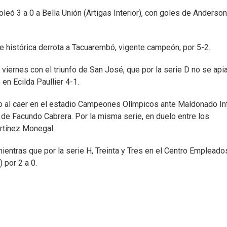
goleó 3 a 0 a Bella Unión (Artigas Interior), con goles de Anderson
ra e histórica derrota a Tacuarembó, vigente campeón, por 5-2.
l viernes con el triunfo de San José, que por la serie D no se api
en Ecilda Paullier 4-1.
neo al caer en el estadio Campeones Olímpicos ante Maldonado Int
 de Facundo Cabrera. Por la misma serie, en duelo entre los
rtínez Monegal.
ientras que por la serie H, Treinta y Tres en el Centro Empleado
 por 2 a 0.