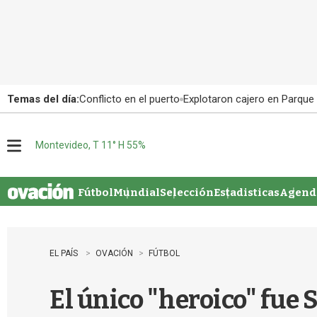
Temas del día:
Conflicto en el puerto
Explotaron cajero en Parque
Montevideo, T 11° H 55%
M
e
n
u
Fútbol
Mundial
Selección
Estadisticas
Agenda
EL PAÍS
OVACIÓN
FÚTBOL
El único "heroico" fue 