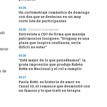
03:35
Un cortometraje romántico de domingo
con dos que se destacan en un muy
corto lote de participantes
03:30
Exclusivo suscriptores
adó
Entrevista a CEO de firma que maneja
patrimonios Insigneo: "Uruguay es una
plaza que inspira confianza; sería
difícil no estar"
erior
03:30
"Está mejor de lo que pensábamos": la
grata impresión que produjo Rubén
Botta en Nacional y el rol a cumplir
s de
03:27
Paola Botti: su historia de amor en
Canal 10, el romance que desmintió con
un famoso y lo que trató en terapia