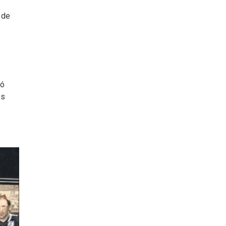
 de
bó
es