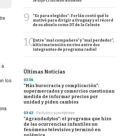
le dijo Cristiano Ronaldo
9
“Es para elegidos”: Forlán contó qué lo
tre
motivó para dirigir a Uruguay y el récord
de su abuelo como DT de la Celeste
10
Entre "mal compañero" y "mal perdedor",
altísima tensión en vivo entre dos
integrantes de programa radial
 a
Últimas Noticias
03:56
on los
"Más burocracia y complicación":
supermercados y comercios cuestionan
medida de informar precios por
unidad y piden cambios
ona.
03:42
Exclusivo suscriptores
"Agrandadytos": el programa que hizo
de las ocurrencias infantiles un
fenómeno televisivo y terminó en
polémica