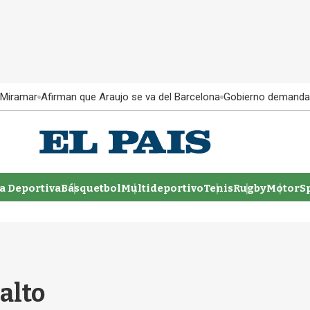
 Miramar
Afirman que Araujo se va del Barcelona
Gobierno demanda
 Deportiva
Básquetbol
Multideportivo
Tenis
Rugby
MotorSp
Salto