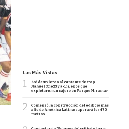
Las Más Vistas
1
Así detuvieron al cantante de trap
Nahuel One23 y a chilenos que
explotaron un cajero en Parque Miramar
2
Comenzó la construcción del edificio más
alto de América Latina: superará los 470
metros
Conductor de "Subrayado" criticó el paro