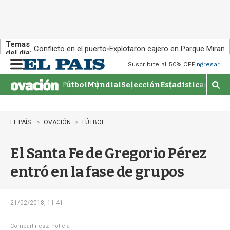
Temas
Conflicto en el puerto
Explotaron cajero en Parque Miram
del día:
Suscribite al 50% OFF
Ingresar
M
e
Fútbol
Mundial
Selección
Estadisticas
Agen
n
M
u
o
s
t
EL PAÍS
OVACIÓN
FÚTBOL
r
a
El Santa Fe de Gregorio Pérez
r
b
entró en la fase de grupos
�
s
q
u
21/02/2018, 11:41
e
d
Compartir esta noticia