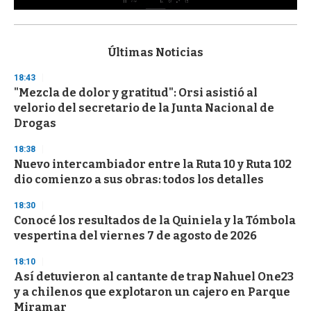
0
s
e
c
Últimas Noticias
o
n
18:43
d
"Mezcla de dolor y gratitud": Orsi asistió al
s
o
velorio del secretario de la Junta Nacional de
f
Drogas
3
3
s
18:38
e
Nuevo intercambiador entre la Ruta 10 y Ruta 102
c
dio comienzo a sus obras: todos los detalles
o
n
d
18:30
s
Conocé los resultados de la Quiniela y la Tómbola
vespertina del viernes 7 de agosto de 2026
18:10
Así detuvieron al cantante de trap Nahuel One23
y a chilenos que explotaron un cajero en Parque
Miramar