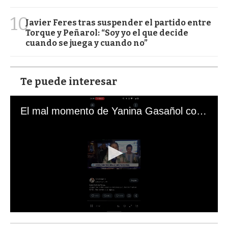
10
Javier Feres tras suspender el partido entre
Torque y Peñarol: “Soy yo el que decide
cuando se juega y cuando no”
Te puede interesar
El mal momento de Yanina Gasañol con un hincha argentino en "Subrayado"
0
s