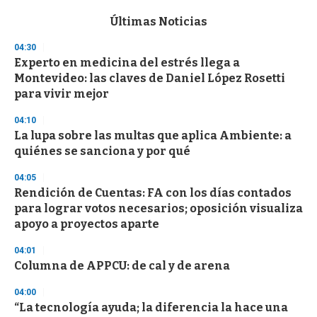
e
c
Últimas Noticias
o
n
04:30
d
Experto en medicina del estrés llega a
s
o
Montevideo: las claves de Daniel López Rosetti
f
para vivir mejor
3
3
s
04:10
e
La lupa sobre las multas que aplica Ambiente: a
c
quiénes se sanciona y por qué
o
n
d
04:05
s
Rendición de Cuentas: FA con los días contados
para lograr votos necesarios; oposición visualiza
apoyo a proyectos aparte
04:01
Columna de APPCU: de cal y de arena
04:00
“La tecnología ayuda; la diferencia la hace una