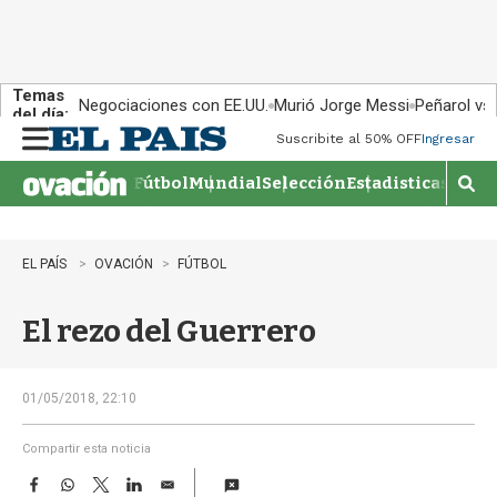
Temas
Negociaciones con EE.UU.
Murió Jorge Messi
Peñarol vs
del día:
Suscribite al 50% OFF
Ingresar
M
e
Fútbol
Mundial
Selección
Estadisticas
Agen
n
M
u
o
s
t
EL PAÍS
OVACIÓN
FÚTBOL
r
a
El rezo del Guerrero
r
b
�
s
01/05/2018, 22:10
q
u
Compartir esta noticia
e
F
W
T
L
E
d