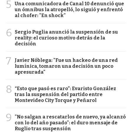
5
Una comunicadora de Canal 10 denunció que
un ómnibus la atropelló, lo siguió y enfrentó
al chofer: "En shock"
6
Sergio Puglia anunció la suspensión de su
reality: el curioso motivo detrás de la
decisión
7
Javier Nóblega: "Fue un hackeo de una red
lumínica, tomaron una decisión un poco
apresurada"
8
“Esto que pasó es raro”: Evaristo González
tras la suspensión del partido entre
Montevideo City Torque y Peñarol
9
"No salgan a rescatarlos de nuevo, ya alcanzó
con lo del año pasado": el duro mensaje de
Ruglio tras suspensión