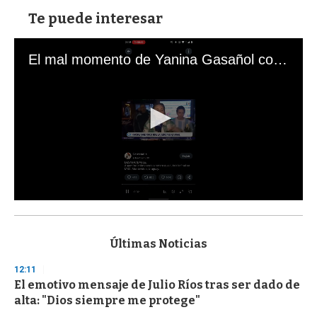
Te puede interesar
El mal momento de Yanina Gasañol con un hincha argentino en "Subrayado"
0
s
e
c
Últimas Noticias
o
n
12:11
d
El emotivo mensaje de Julio Ríos tras ser dado de
s
o
alta: "Dios siempre me protege"
f