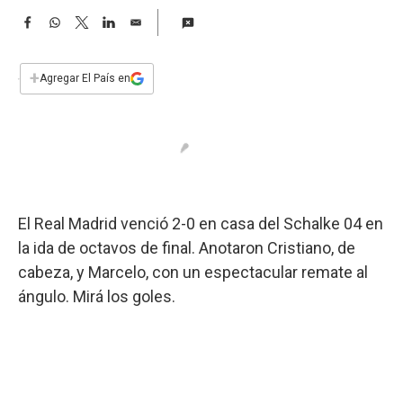
a
F
W
T
L
E
a
h
w
i
m
c
a
i
n
a
e
t
t
k
i
+
Agregar El País en
b
s
t
e
l
o
A
e
d
o
p
r
I
k
p
n
El Real Madrid venció 2-0 en casa del Schalke 04 en
la ida de octavos de final. Anotaron Cristiano, de
cabeza, y Marcelo, con un espectacular remate al
ángulo. Mirá los goles.