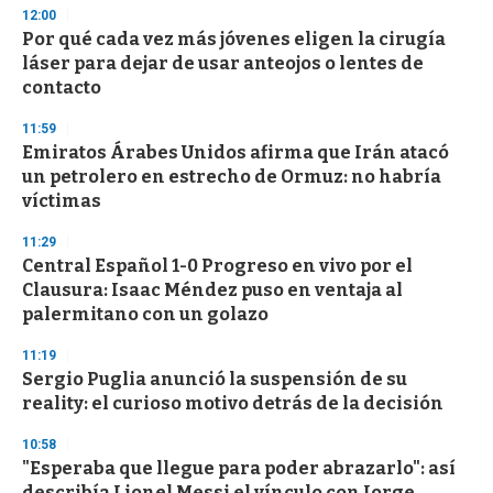
3
12:00
3
s
Por qué cada vez más jóvenes eligen la cirugía
e
láser para dejar de usar anteojos o lentes de
c
contacto
o
n
d
11:59
s
Emiratos Árabes Unidos afirma que Irán atacó
un petrolero en estrecho de Ormuz: no habría
víctimas
11:29
Central Español 1-0 Progreso en vivo por el
Clausura: Isaac Méndez puso en ventaja al
palermitano con un golazo
11:19
Sergio Puglia anunció la suspensión de su
reality: el curioso motivo detrás de la decisión
10:58
"Esperaba que llegue para poder abrazarlo": así
describía Lionel Messi el vínculo con Jorge