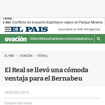
Tema
s del
Conflicto en el puerto
Explotaron cajero en Parque Miramar
día:
Suscribite al 50% OFF
Ingresar
M
e
Fútbol
Mundial
Selección
Estadisticas
Agen
n
M
u
o
s
t
EL PAÍS
OVACIÓN
FÚTBOL
r
a
El Real se llevó una cómoda
r
b
ventaja para el Bernabeu
�
s
q
u
18/02/2015, 23:12
e
d
Compartir esta noticia