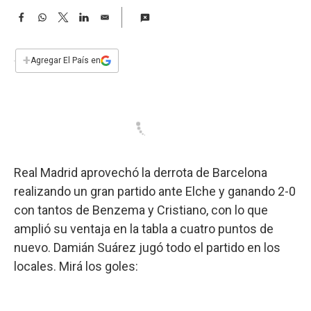
a
F
W
T
L
E
a
h
w
i
m
c
a
i
n
a
e
t
t
k
i
+
Agregar El País en
b
s
t
e
l
o
A
e
d
o
p
r
I
k
p
n
Real Madrid aprovechó la derrota de Barcelona
realizando un gran partido ante Elche y ganando 2-0
con tantos de Benzema y Cristiano, con lo que
amplió su ventaja en la tabla a cuatro puntos de
nuevo. Damián Suárez jugó todo el partido en los
locales. Mirá los goles: