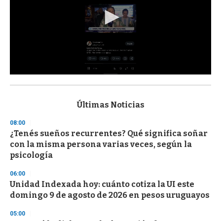
0
s
e
c
Últimas Noticias
o
n
08:00
d
¿Tenés sueños recurrentes? Qué significa soñar
s
o
con la misma persona varias veces, según la
f
psicología
3
3
s
06:00
e
Unidad Indexada hoy: cuánto cotiza la UI este
c
domingo 9 de agosto de 2026 en pesos uruguayos
o
n
d
05:00
s