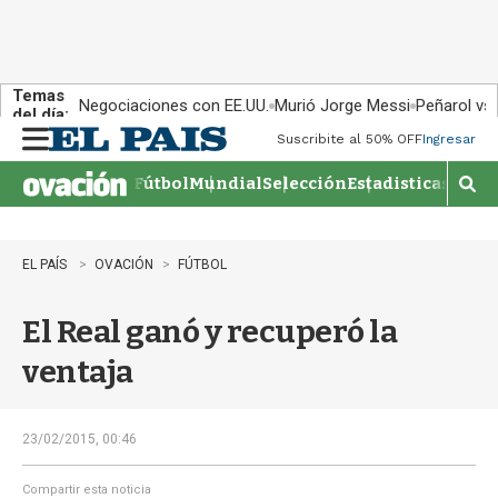
Temas
Negociaciones con EE.UU.
Murió Jorge Messi
Peñarol vs
del día:
Suscribite al 50% OFF
Ingresar
M
e
Fútbol
Mundial
Selección
Estadisticas
Agen
n
M
u
o
s
t
EL PAÍS
OVACIÓN
FÚTBOL
r
a
El Real ganó y recuperó la
r
b
ventaja
�
s
q
u
23/02/2015, 00:46
e
d
Compartir esta noticia