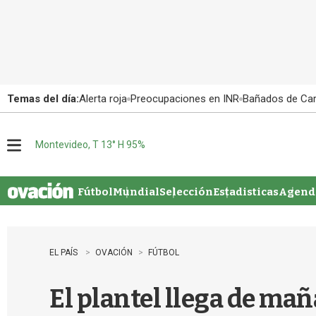
Temas del día:
Alerta roja
Preocupaciones en INR
Bañados de Ca
Montevideo, T 13° H 95%
M
e
n
u
Fútbol
Mundial
Selección
Estadisticas
Agenda
EL PAÍS
OVACIÓN
FÚTBOL
El plantel llega de maña