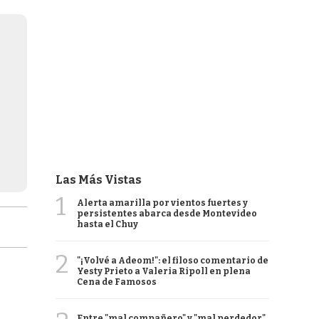
Las Más Vistas
1
Alerta amarilla por vientos fuertes y
persistentes abarca desde Montevideo
hasta el Chuy
2
"¡Volvé a Adeom!": el filoso comentario de
Yesty Prieto a Valeria Ripoll en plena
Cena de Famosos
Entre "mal compañero" y "mal perdedor",