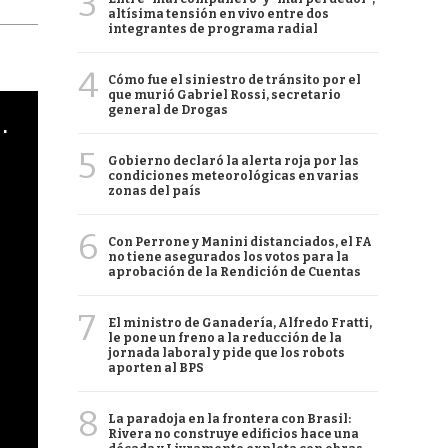
3
altísima tensión en vivo entre dos
integrantes de programa radial
4
Cómo fue el siniestro de tránsito por el
que murió Gabriel Rossi, secretario
general de Drogas
cha argentino en "Subrayado"
5
Gobierno declaró la alerta roja por las
condiciones meteorológicas en varias
zonas del país
6
Con Perrone y Manini distanciados, el FA
no tiene asegurados los votos para la
aprobación de la Rendición de Cuentas
7
El ministro de Ganadería, Alfredo Fratti,
le pone un freno a la reducción de la
jornada laboral y pide que los robots
aporten al BPS
8
La paradoja en la frontera con Brasil:
Rivera no construye edificios hace una