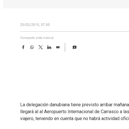
25/02/2015, 07:00
Compartir esta noticia
F
W
T
L
E
a
h
w
i
m
c
a
i
n
a
e
t
t
k
i
b
s
t
e
l
o
A
e
d
o
p
r
I
k
p
n
La delegación danubiana tiene previsto arribar mañana
llegará al al Aeropuerto Internacional de Carrasco a las
viajero, teniendo en cuenta que no habrá actividad ofic