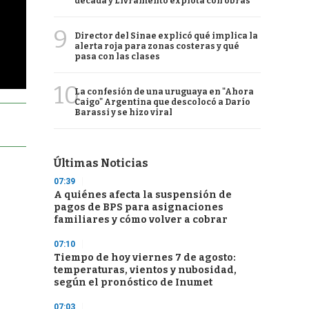
década y Livramento explota con obras
9
Director del Sinae explicó qué implica la
alerta roja para zonas costeras y qué
pasa con las clases
10
La confesión de una uruguaya en "Ahora
Caigo" Argentina que descolocó a Darío
Barassi y se hizo viral
Últimas Noticias
07:39
A quiénes afecta la suspensión de
pagos de BPS para asignaciones
familiares y cómo volver a cobrar
07:10
Tiempo de hoy viernes 7 de agosto:
temperaturas, vientos y nubosidad,
según el pronóstico de Inumet
07:03