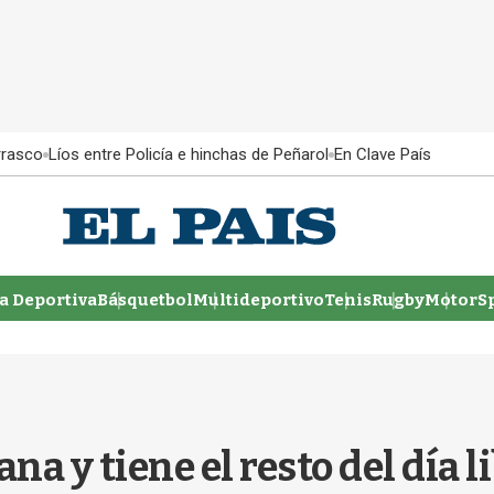
rrasco
Líos entre Policía e hinchas de Peñarol
En Clave País
 Deportiva
Básquetbol
Multideportivo
Tenis
Rugby
MotorSp
na y tiene el resto del día l