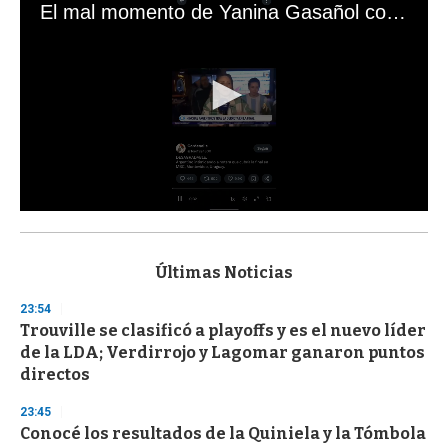
El mal momento de Yanina Gasañol con un hincha argentino en "Subrayado"
0
s
e
c
Últimas Noticias
o
n
23:54
d
Trouville se clasificó a playoffs y es el nuevo líder
s
o
de la LDA; Verdirrojo y Lagomar ganaron puntos
f
directos
3
3
s
23:45
e
Conocé los resultados de la Quiniela y la Tómbola
c