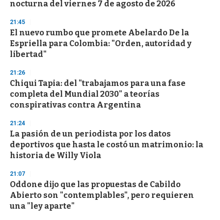
nocturna del viernes 7 de agosto de 2026
o
n
d
21:45
s
El nuevo rumbo que promete Abelardo De la
Espriella para Colombia: "Orden, autoridad y
libertad"
21:26
Chiqui Tapia: del "trabajamos para una fase
completa del Mundial 2030" a teorías
conspirativas contra Argentina
21:24
La pasión de un periodista por los datos
deportivos que hasta le costó un matrimonio: la
historia de Willy Viola
21:07
Oddone dijo que las propuestas de Cabildo
Abierto son "contemplables", pero requieren
una "ley aparte"