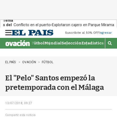
Tema
s del
Conflicto en el puerto
Explotaron cajero en Parque Miramar
día:
Suscribite al 50% OFF
Ingresar
M
e
Fútbol
Mundial
Selección
Estadisticas
Agen
n
M
u
o
s
t
EL PAÍS
OVACIÓN
FÚTBOL
r
a
El "Pelo" Santos empezó la
r
b
pretemporada con el Málaga
�
s
q
u
13/07/2018, 09:27
e
d
Compartir esta noticia