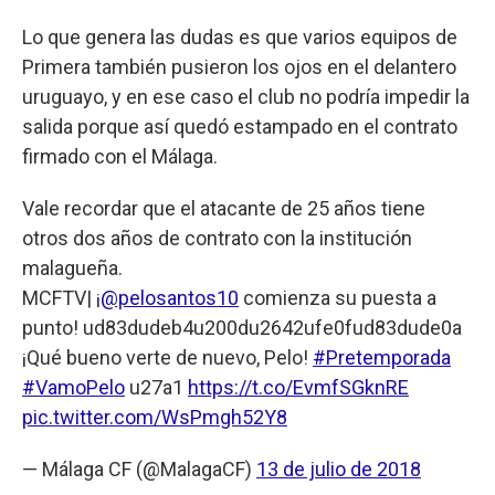
Lo que genera las dudas es que varios equipos de
Primera también pusieron los ojos en el delantero
uruguayo, y en ese caso el club no podría impedir la
salida porque así quedó estampado en el contrato
firmado con el Málaga.
Vale recordar que el atacante de 25 años tiene
otros dos años de contrato con la institución
malagueña.
MCFTV| ¡
@pelosantos10
comienza su puesta a
punto! ud83dudeb4u200du2642ufe0fud83dude0a
¡Qué bueno verte de nuevo, Pelo!
#Pretemporada
#VamoPelo
u27a1
https://t.co/EvmfSGknRE
pic.twitter.com/WsPmgh52Y8
— Málaga CF (@MalagaCF)
13 de julio de 2018