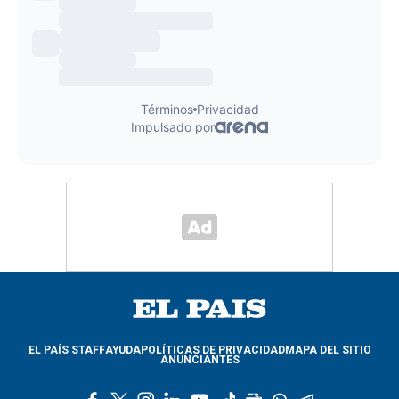
EL PAÍS STAFF
AYUDA
POLÍTICAS DE PRIVACIDAD
MAPA DEL SITIO
ANUNCIANTES
f
t
i
l
y
t
g
w
t