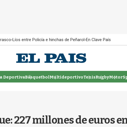
rrasco
Líos entre Policía e hinchas de Peñarol
En Clave País
 Deportiva
Básquetbol
Multideportivo
Tenis
Rugby
MotorSp
ue: 227 millones de euros en 