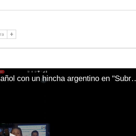
rra
El mal momento de Yanina Gasañol con un hin