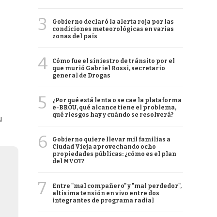
3
Gobierno declaró la alerta roja por las
condiciones meteorológicas en varias
zonas del país
4
Cómo fue el siniestro de tránsito por el
que murió Gabriel Rossi, secretario
general de Drogas
5
¿Por qué está lenta o se cae la plataforma
e-BROU, qué alcance tiene el problema,
qué riesgos hay y cuándo se resolverá?
u
6
Gobierno quiere llevar mil familias a
Ciudad Vieja aprovechando ocho
propiedades públicas: ¿cómo es el plan
del MVOT?
7
Entre "mal compañero" y "mal perdedor",
altísima tensión en vivo entre dos
integrantes de programa radial