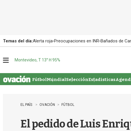
Temas del día:
Alerta roja
Preocupaciones en INR
Bañados de Ca
Montevideo, T 13° H 95%
M
e
n
u
Fútbol
Mundial
Selección
Estadisticas
Agenda
EL PAÍS
OVACIÓN
FÚTBOL
El pedido de Luis Enriq