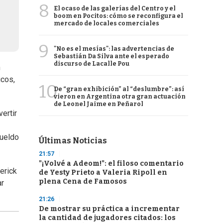
8
El ocaso de las galerías del Centro y el
boom en Pocitos: cómo se reconfigura el
mercado de locales comerciales
9
"No es el mesías": las advertencias de
Sebastián Da Silva ante el esperado
discurso de Lacalle Pou
n
icos,
10
De “gran exhibición” al “deslumbre”: así
vieron en Argentina otra gran actuación
de Leonel Jaime en Peñarol
ertir
sueldo
Últimas Noticias
21:57
"¡Volvé a Adeom!": el filoso comentario
erick
de Yesty Prieto a Valeria Ripoll en
plena Cena de Famosos
ar
21:26
De mostrar su práctica a incrementar
la cantidad de jugadores citados: los