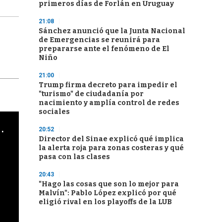
primeros días de Forlán en Uruguay
21:08
Sánchez anunció que la Junta Nacional
de Emergencias se reunirá para
prepararse ante el fenómeno de El
Niño
21:00
Trump firma decreto para impedir el
"turismo" de ciudadanía por
nacimiento y amplía control de redes
sociales
cha argentino en "Subrayado"
20:52
Director del Sinae explicó qué implica
la alerta roja para zonas costeras y qué
pasa con las clases
20:43
"Hago las cosas que son lo mejor para
Malvín": Pablo López explicó por qué
eligió rival en los playoffs de la LUB