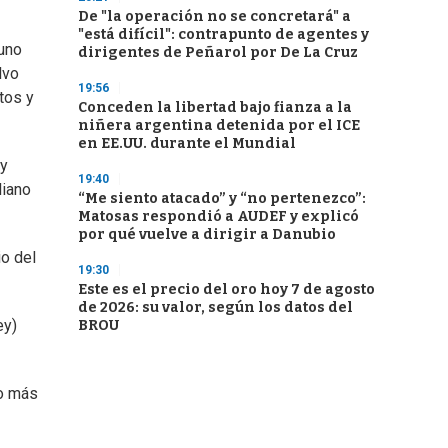
De "la operación no se concretará" a
"está difícil": contrapunto de agentes y
 uno
dirigentes de Peñarol por De La Cruz
lvo
19:56
tos y
Conceden la libertad bajo fianza a la
niñera argentina detenida por el ICE
en EE.UU. durante el Mundial
 y
19:40
liano
“Me siento atacado” y “no pertenezco”:
Matosas respondió a AUDEF y explicó
por qué vuelve a dirigir a Danubio
io del
19:30
Este es el precio del oro hoy 7 de agosto
de 2026: su valor, según los datos del
ey)
BROU
so más