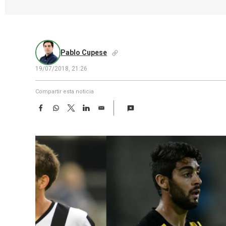
Pablo Cupese
19/07/2018, 21:26
Compartir esta noticia
F
W
T
L
E
a
h
w
i
m
c
a
i
n
a
e
t
t
k
i
b
s
t
e
l
o
A
e
d
o
p
r
I
k
p
n