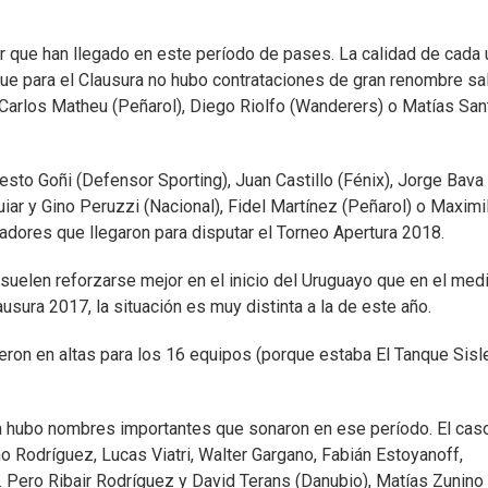
r que han llegado en este período de pases. La calidad de cada
ue para el Clausura no hubo contrataciones de gran renombre sa
Carlos Matheu (Peñarol), Diego Riolfo (Wanderers) o Matías San
esto Goñi (Defensor Sporting), Juan Castillo (Fénix), Jorge Bava
iar y Gino Peruzzi (Nacional), Fidel Martínez (Peñarol) o Maximi
adores que llegaron para disputar el Torneo Apertura 2018.
 suelen reforzarse mejor en el inicio del Uruguayo que en el med
usura 2017, la situación es muy distinta a la de este año.
ieron en altas para los 16 equipos (porque estaba El Tanque Sisl
én hubo nombres importantes que sonaron en ese período. El ca
o Rodríguez, Lucas Viatri, Walter Gargano, Fabián Estoyanoff,
o. Pero Ribair Rodríguez y David Terans (Danubio), Matías Zunino