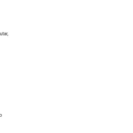
utar,
o