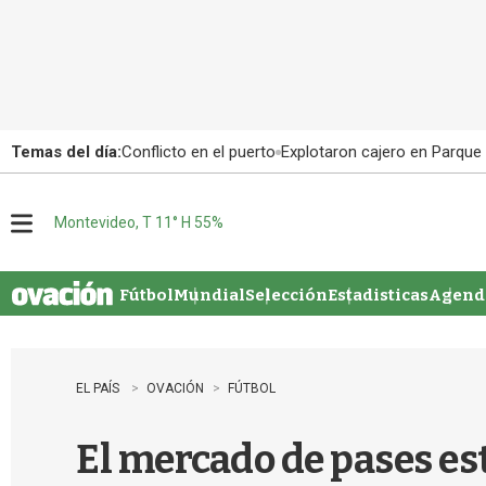
Temas del día:
Conflicto en el puerto
Explotaron cajero en Parque
Montevideo, T 11° H 55%
M
e
n
u
Fútbol
Mundial
Selección
Estadisticas
Agenda
EL PAÍS
OVACIÓN
FÚTBOL
El mercado de pases es