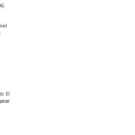
a),
ivel
s
o. El
ganar