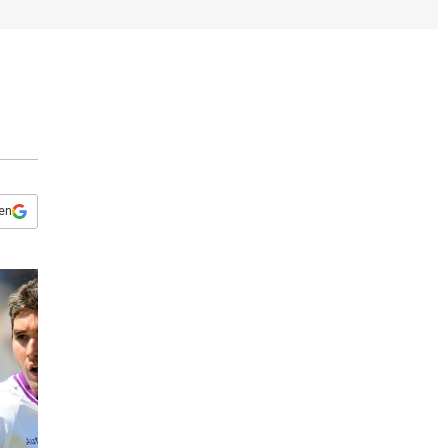
s
q
u
e
d
a
 en