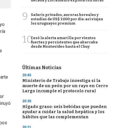
década y Livramento explota con obras
9
Safaris privados, auroras boreales y
estadías de US$ 3.000 por día: así viajan
los uruguayos premium
ayo
ría
10
Cesó la alerta amarilla por vientos
fuertes y persistentes que abarcaba
desde Montevideo hasta el Chuy
e
Últimas Noticias
20:45
parte
Ministerio de Trabajo investiga si la
muerte de un peón por un rayo en Cerro
Largo incumple el protocolo rural
or
20:30
minuyó
Hígado graso: seis bebidas que pueden
ayudar a cuidar la salud hepática y los
hábitos que las complementan
ipos
20:21