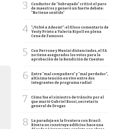
3
Conductor de "Subrayado" criticó el paro
de maestros y generó un fuerte debate:
"No tiene sentido"
4
"¡Volvé a Adeom!": el filoso comentario de
Yesty Prieto a Valeria Ripoll en plena
Cena de Famosos
5
Con Perrone y Manini distanciados, el FA
no tiene asegurados los votos para la
aprobación de la Rendición de Cuentas
6
Entre "mal compañero" y "mal perdedor",
altísima tensión en vivo entre dos
integrantes de programa radial
7
Cómo fue el siniestro de tránsito por el
que murió Gabriel Rossi, secretario
general de Drogas
8
La paradoja en la frontera con Brasil:
Rivera no construye edificios hace una