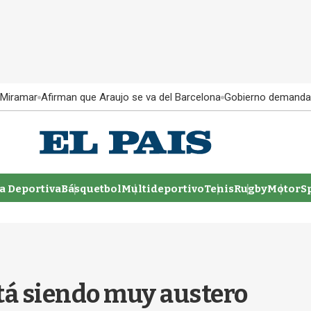
 Miramar
Afirman que Araujo se va del Barcelona
Gobierno demanda
 Deportiva
Básquetbol
Multideportivo
Tenis
Rugby
MotorSp
tá siendo muy austero