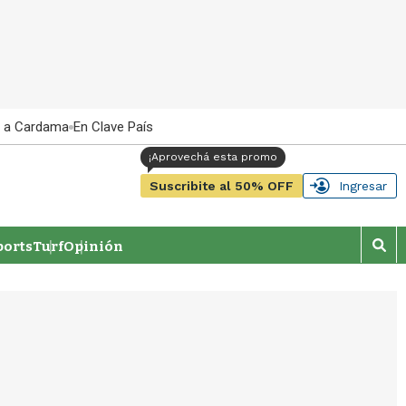
 a Cardama
En Clave País
Suscribite al 50% OFF
Ingresar
orts
Turf
Opinión
M
o
s
t
r
a
r
b
�