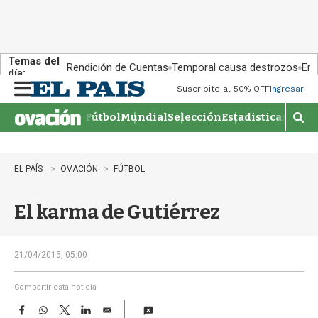
Temas del
Rendición de Cuentas
Temporal causa destrozos
En 
día:
Suscribite al 50% OFF
Ingresar
M
e
Fútbol
Mundial
Selección
Estadisticas
Agen
n
M
u
o
s
t
EL PAÍS
OVACIÓN
FÚTBOL
r
a
El karma de Gutiérrez
r
b
�
s
21/04/2015, 05:00
q
u
Compartir esta noticia
e
F
W
T
L
E
d