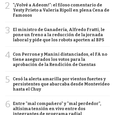
2
"¡Volvé a Adeom!": el filoso comentario de
Yesty Prieto a Valeria Ripoll en plena Cena de
Famosos
3
El ministro de Ganadería, Alfredo Fratti, le
pone un freno a la reducción de la jornada
laboral y pide que los robots aporten al BPS
4
Con Perrone y Manini distanciados, el FA no
tiene asegurados los votos para la
aprobación de la Rendición de Cuentas
5
Cesó la alerta amarilla por vientos fuertes y
persistentes que abarcaba desde Montevideo
hasta el Chuy
6
Entre "mal compañero" y "mal perdedor",
altísima tensión en vivo entre dos
integrantes de programa radial