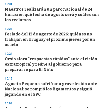
s
10:34
e
Maestros realizarán un paro nacional de 24
c
horas: en qué fecha de agosto será y cuáles son
o
n
los reclamos
d
s
10:28
Feriado del 13 de agosto de 2026: quiénes no
trabajan en Uruguay el próximo jueves por un
asueto
10:24
Orsi valora “respuestas rápidas” ante el ciclón
extratropical y reúne al gobierno para
prepararse para El Niño
10:15
Agustín Requena sufrió una grave lesión ante
Nacional: se rompió los ligamentos y siguió
jugando en el GPC
10:08