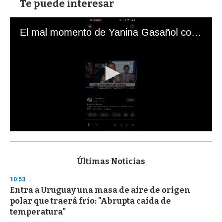
Te puede interesar
El mal momento de Yanina Gasañol con un hincha argentino en "Subrayado"
0
s
e
c
Últimas Noticias
o
n
10:53
d
Entra a Uruguay una masa de aire de origen
s
o
polar que traerá frío: "Abrupta caída de
f
temperatura"
3
3