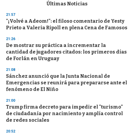
c
Últimas Noticias
o
n
21:57
d
"¡Volvé a Adeom!": el filoso comentario de Yesty
s
o
Prieto a Valeria Ripoll en plena Cena de Famosos
f
3
21:26
3
s
De mostrar su práctica a incrementar la
e
cantidad de jugadores citados: los primeros días
c
de Forlán en Uruguay
o
n
d
21:08
s
Sánchez anunció que la Junta Nacional de
Emergencias se reunirá para prepararse ante el
fenómeno de El Niño
21:00
Trump firma decreto para impedir el "turismo"
de ciudadanía por nacimiento y amplía control
de redes sociales
20:52