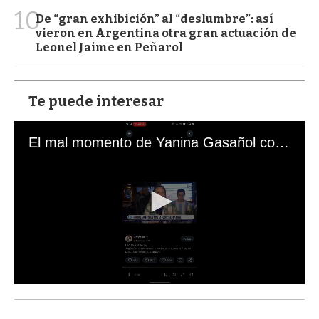
10
De “gran exhibición” al “deslumbre”: así
vieron en Argentina otra gran actuación de
Leonel Jaime en Peñarol
Te puede interesar
El mal momento de Yanina Gasañol con un hincha argentino en "Subrayado"
0
s
e