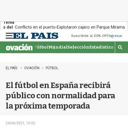
Tema
s del
Conflicto en el puerto
Explotaron cajero en Parque Miramar
día:
Suscribite al 50% OFF
Ingresar
M
e
Fútbol
Mundial
Selección
Estadisticas
Agen
n
M
u
o
s
t
EL PAÍS
OVACIÓN
FÚTBOL
r
a
El fútbol en España recibirá
r
b
público con normalidad para
�
s
la próxima temporada
q
u
e
d
24/06/2021, 10:02