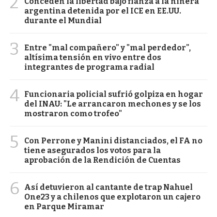
2
Conceden la libertad bajo fianza a la niñera
argentina detenida por el ICE en EE.UU.
durante el Mundial
3
Entre "mal compañero" y "mal perdedor",
altísima tensión en vivo entre dos
integrantes de programa radial
4
Funcionaria policial sufrió golpiza en hogar
del INAU: "Le arrancaron mechones y se los
mostraron como trofeo"
5
Con Perrone y Manini distanciados, el FA no
tiene asegurados los votos para la
aprobación de la Rendición de Cuentas
6
Así detuvieron al cantante de trap Nahuel
One23 y a chilenos que explotaron un cajero
en Parque Miramar