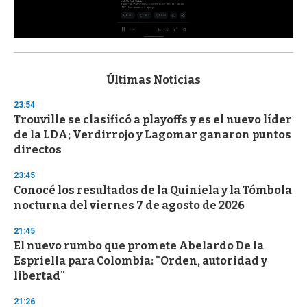
0
s
e
c
Últimas Noticias
o
n
23:54
d
Trouville se clasificó a playoffs y es el nuevo líder
s
o
de la LDA; Verdirrojo y Lagomar ganaron puntos
f
directos
3
3
s
23:45
e
Conocé los resultados de la Quiniela y la Tómbola
c
nocturna del viernes 7 de agosto de 2026
o
n
d
21:45
s
El nuevo rumbo que promete Abelardo De la
Espriella para Colombia: "Orden, autoridad y
libertad"
21:26