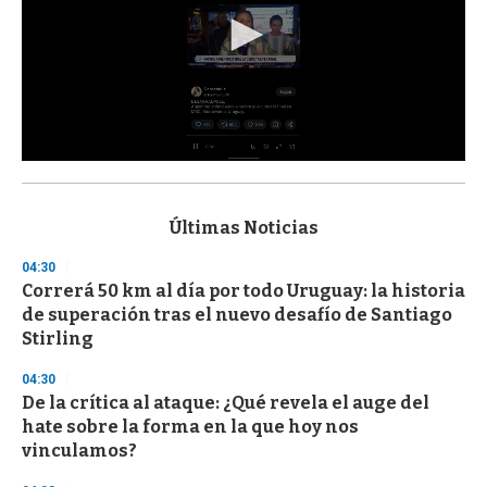
0
s
e
c
Últimas Noticias
o
n
04:30
d
Correrá 50 km al día por todo Uruguay: la historia
s
o
de superación tras el nuevo desafío de Santiago
f
Stirling
3
3
s
04:30
e
De la crítica al ataque: ¿Qué revela el auge del
c
hate sobre la forma en la que hoy nos
o
n
vinculamos?
d
s