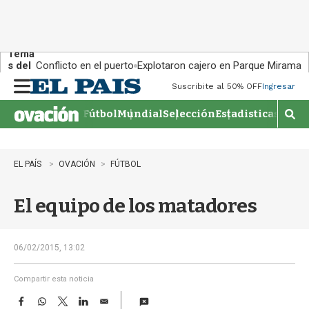
Tema
s del
Conflicto en el puerto
Explotaron cajero en Parque Miramar
día:
Suscribite al 50% OFF
Ingresar
M
e
Fútbol
Mundial
Selección
Estadisticas
Agen
n
M
u
o
s
t
EL PAÍS
OVACIÓN
FÚTBOL
r
a
El equipo de los matadores
r
b
�
s
06/02/2015, 13:02
q
u
Compartir esta noticia
e
F
W
T
L
E
d