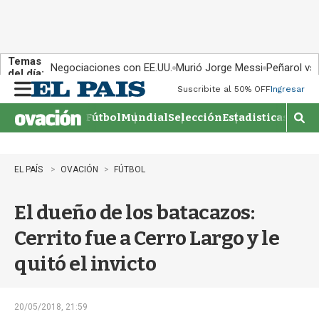
Temas
Negociaciones con EE.UU.
Murió Jorge Messi
Peñarol vs
del día:
Suscribite al 50% OFF
Ingresar
M
e
Fútbol
Mundial
Selección
Estadisticas
Agen
n
M
u
o
s
t
EL PAÍS
OVACIÓN
FÚTBOL
r
a
El dueño de los batacazos:
r
b
Cerrito fue a Cerro Largo y le
�
s
quitó el invicto
q
u
e
d
20/05/2018, 21:59