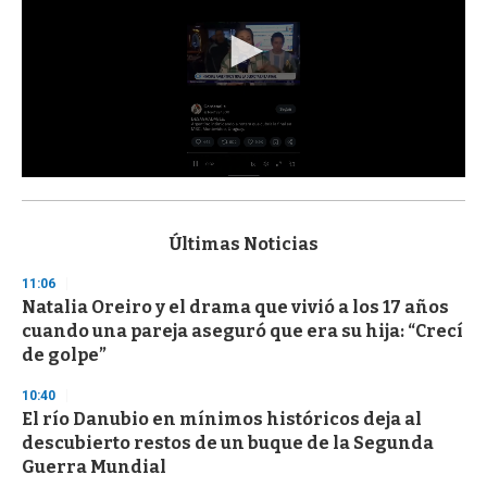
0
s
e
c
Últimas Noticias
o
n
11:06
d
Natalia Oreiro y el drama que vivió a los 17 años
s
o
cuando una pareja aseguró que era su hija: “Crecí
f
de golpe”
3
3
s
10:40
e
El río Danubio en mínimos históricos deja al
c
descubierto restos de un buque de la Segunda
o
n
Guerra Mundial
d