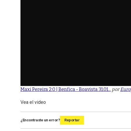
Maxi Pereira 2:0 | Benfica - Boavista 31.01...
por
Euro
Vea el video
¿Encontraste un error?
Reportar