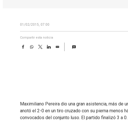
01/02/2015, 07:00
Compartir esta noticia
F
W
T
L
E
a
h
w
i
m
c
a
i
n
a
e
t
t
k
i
b
s
t
e
l
o
A
e
d
o
p
r
I
k
p
n
Maximiliano Pereira dio una gran asistencia, más de un
anotó el 2-0 en un tiro cruzado con su pierna menos há
convocados del conjunto luso. El partido finalizó 3 a 0.