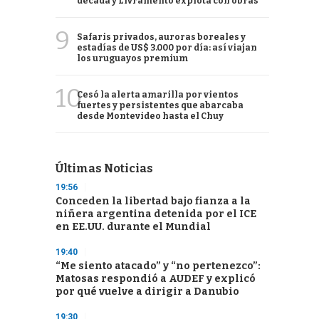
década y Livramento explota con obras
9
Safaris privados, auroras boreales y
estadías de US$ 3.000 por día: así viajan
los uruguayos premium
10
Cesó la alerta amarilla por vientos
fuertes y persistentes que abarcaba
desde Montevideo hasta el Chuy
Últimas Noticias
19:56
Conceden la libertad bajo fianza a la
niñera argentina detenida por el ICE
en EE.UU. durante el Mundial
19:40
“Me siento atacado” y “no pertenezco”:
Matosas respondió a AUDEF y explicó
por qué vuelve a dirigir a Danubio
19:30