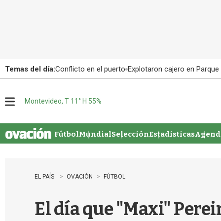
Temas del día:
Conflicto en el puerto
Explotaron cajero en Parque
Montevideo, T 11° H 55%
M
e
n
u
Fútbol
Mundial
Selección
Estadisticas
Agenda
EL PAÍS
OVACIÓN
FÚTBOL
El día que "Maxi" Pereir