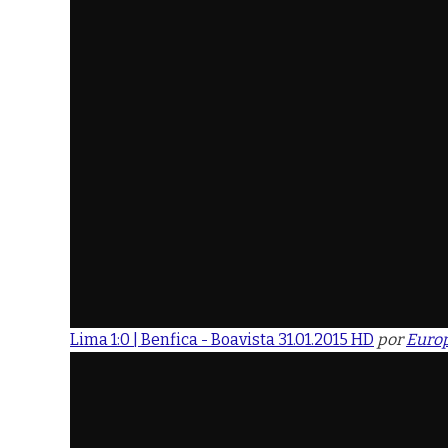
Lima 1:0 | Benfica - Boavista 31.01.2015 HD
por
Euro