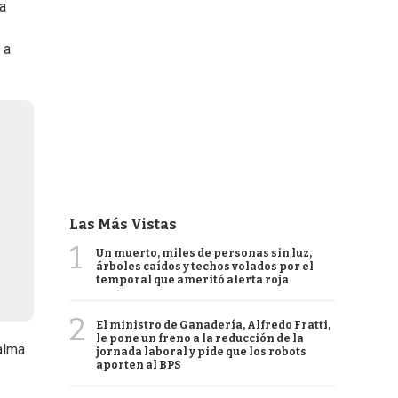
a
 a
Las Más Vistas
1
Un muerto, miles de personas sin luz,
árboles caídos y techos volados por el
temporal que ameritó alerta roja
2
El ministro de Ganadería, Alfredo Fratti,
le pone un freno a la reducción de la
alma
jornada laboral y pide que los robots
aporten al BPS