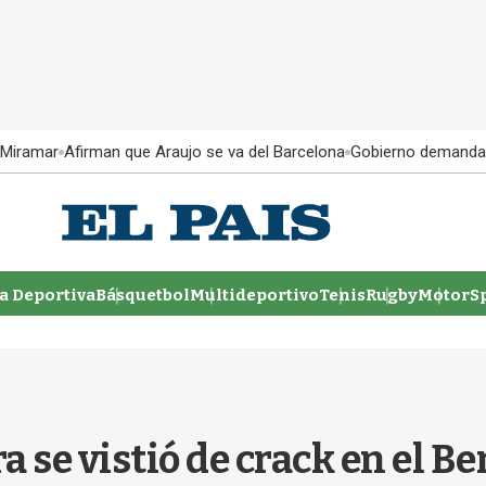
 Miramar
Afirman que Araujo se va del Barcelona
Gobierno demanda
 Deportiva
Básquetbol
Multideportivo
Tenis
Rugby
MotorSp
a se vistió de crack en el Be