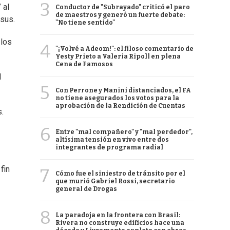
3
 al
Conductor de "Subrayado" criticó el paro
de maestros y generó un fuerte debate:
esus.
"No tiene sentido"
 los
4
"¡Volvé a Adeom!": el filoso comentario de
Yesty Prieto a Valeria Ripoll en plena
Cena de Famosos
l
5
Con Perrone y Manini distanciados, el FA
no tiene asegurados los votos para la
aprobación de la Rendición de Cuentas
.
6
Entre "mal compañero" y "mal perdedor",
altísima tensión en vivo entre dos
integrantes de programa radial
fin
7
Cómo fue el siniestro de tránsito por el
que murió Gabriel Rossi, secretario
general de Drogas
8
La paradoja en la frontera con Brasil:
Rivera no construye edificios hace una