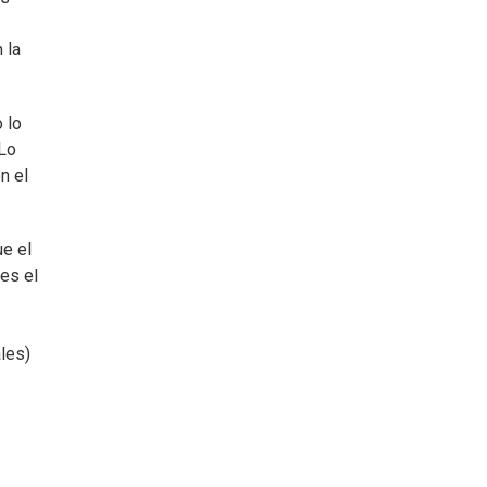
 la
 lo
 Lo
n el
ue el
 es el
les)