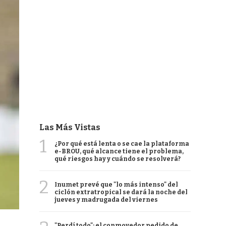
Las Más Vistas
1
¿Por qué está lenta o se cae la plataforma
e-BROU, qué alcance tiene el problema,
qué riesgos hay y cuándo se resolverá?
2
Inumet prevé que "lo más intenso" del
ciclón extratropical se dará la noche del
jueves y madrugada del viernes
"Perdí todo": el conmovedor pedido de