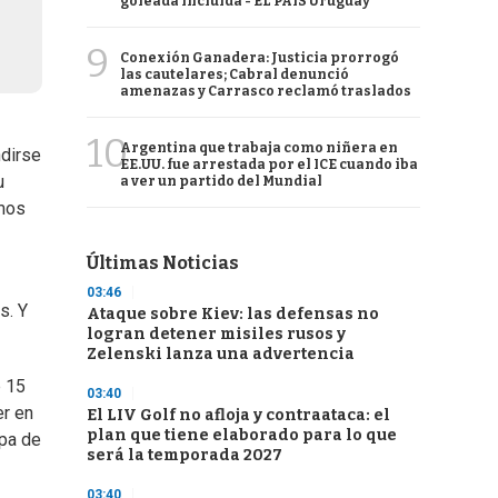
goleada incluida - EL PAÍS Uruguay
9
Conexión Ganadera: Justicia prorrogó
las cautelares; Cabral denunció
amenazas y Carrasco reclamó traslados
10
Argentina que trabaja como niñera en
ndirse
EE.UU. fue arrestada por el ICE cuando iba
u
a ver un partido del Mundial
imos
Últimas Noticias
03:46
s. Y
Ataque sobre Kiev: las defensas no
logran detener misiles rusos y
Zelenski lanza una advertencia
p 15
03:40
er en
El LIV Golf no afloja y contraataca: el
plan que tiene elaborado para lo que
opa de
será la temporada 2027
03:40