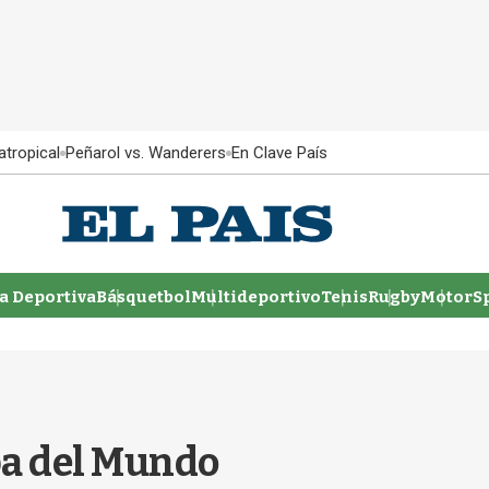
atropical
Peñarol vs. Wanderers
En Clave País
 Deportiva
Básquetbol
Multideportivo
Tenis
Rugby
MotorSp
opa del Mundo