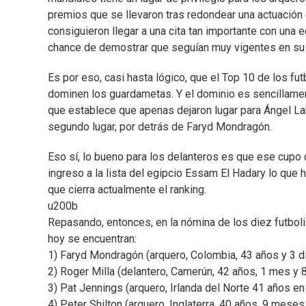
premios que se llevaron tras redondear una actuación 
consiguieron llegar a una cita tan importante con una e
chance de demostrar que seguían muy vigentes en su c
Es por eso, casi hasta lógico, que el Top 10 de los f
dominen los guardametas. Y el dominio es sencillame
que establece que apenas dejaron lugar para Ángel Lab
segundo lugar, por detrás de Faryd Mondragón.
Eso sí, lo bueno para los delanteros es que ese cupo 
ingreso a la lista del egipcio Essam El Hadary lo que 
que cierra actualmente el ranking.
u200b
Repasando, entonces, en la nómina de los diez futbol
hoy se encuentran:
1) Faryd Mondragón (arquero, Colombia, 43 años y 3 dí
2) Roger Milla (delantero, Camerún, 42 años, 1 mes y 
3) Pat Jennings (arquero, Irlanda del Norte 41 años e
4) Peter Shilton (arquero, Inglaterra, 40 años, 9 meses 