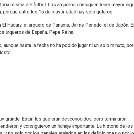
istoria misma del fútbol. Los arqueros consiguen tener mayor vig
, porque entre los 15 de mayor edad hay seis goleros.
l Hadary, el arquero de Panamá, Jaime Penedo, el de Japón, Ei
los arqueros de España, Pepe Reina.
, aunque hasta la fecha no ha podido jugar ni un solo minuto, po
leste.
uy grande. Están los que eran desconocidos, pero terminaron
endieron y consiguieron un fichaje importante. La historia de los
s, y no solo por los penales atajados en las definiciones o por l