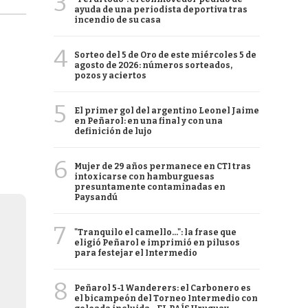
3
ayuda de una periodista deportiva tras
incendio de su casa
4
Sorteo del 5 de Oro de este miércoles 5 de
agosto de 2026: números sorteados,
pozos y aciertos
5
El primer gol del argentino Leonel Jaime
en Peñarol: en una final y con una
definición de lujo
6
Mujer de 29 años permanece en CTI tras
intoxicarse con hamburguesas
presuntamente contaminadas en
Paysandú
7
"Tranquilo el camello...": la frase que
eligió Peñarol e imprimió en pilusos
para festejar el Intermedio
8
Peñarol 5-1 Wanderers: el Carbonero es
el bicampeón del Torneo Intermedio con