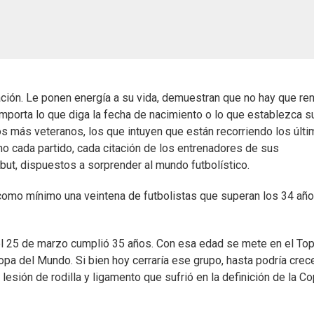
ción. Le ponen energía a su vida, demuestran que no hay que re
importa lo que diga la fecha de nacimiento o lo que establezca s
 los más veteranos, los que intuyen que están recorriendo los últ
o cada partido, cada citación de los entrenadores de sus
but, dispuestos a sorprender al mundo futbolístico.
 como mínimo una veintena de futbolistas que superan los 34 año
, el 25 de marzo cumplió 35 años. Con esa edad se mete en el To
opa del Mundo. Si bien hoy cerraría ese grupo, hasta podría crec
 lesión de rodilla y ligamento que sufrió en la definición de la C