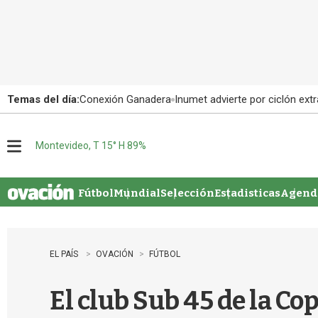
Temas del día:
Conexión Ganadera
Inumet advierte por ciclón extr
Montevideo, T 15° H 89%
M
e
n
u
Fútbol
Mundial
Selección
Estadisticas
Agenda
EL PAÍS
OVACIÓN
FÚTBOL
El club Sub 45 de la C