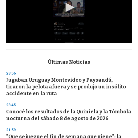
0
s
e
c
Últimas Noticias
o
n
23:56
d
Jugaban Uruguay Montevideo y Paysandú,
s
o
tiraron la pelota afuera y se produjo un insólito
f
accidente en la ruta
3
3
s
23:45
e
Conocé los resultados de la Quiniela y la Tómbola
c
nocturna del sábado 8 de agosto de 2026
o
n
d
21:59
s
"Que se juegue el fin de semana que viene": la