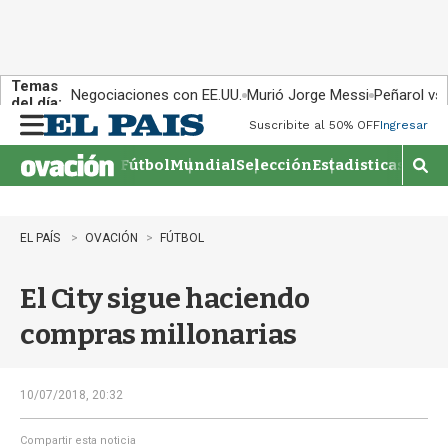
Temas
Negociaciones con EE.UU.
Murió Jorge Messi
Peñarol vs
del día:
Suscribite al 50% OFF
Ingresar
M
e
Fútbol
Mundial
Selección
Estadisticas
Agen
n
M
u
o
s
t
EL PAÍS
OVACIÓN
FÚTBOL
r
a
El City sigue haciendo
r
b
compras millonarias
�
s
q
u
10/07/2018, 20:32
e
d
Compartir esta noticia