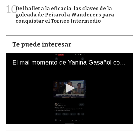
10
Del ballet a la eficacia: las claves de la
goleada de Peñarol a Wanderers para
conquistar el Torneo Intermedio
Te puede interesar
El mal momento de Yanina Gasañol con un hincha argentino en "Subrayado"
0
s
e