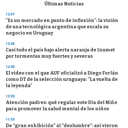
c
Últimas Noticias
o
n
12:07
d
"Es un mercado en punto de inflexión": la visión
s
o
de una tecnológica argentina que escala su
f
negocio en Uruguay
3
3
s
12:06
e
Casi todo el país bajo alerta naranja de Inumet
c
por tormentas muy fuertes y severas
o
n
d
12:00
s
El video con el que AUF oficializó a Diego Forlán
como DT de la selección uruguaya: "La vuelta de
la leyenda"
12:00
Atención padres: qué regalar este Día del Niño
para promover la salud mental de los niños
11:55
De “gran exhibición” al “deslumbre”: así vieron