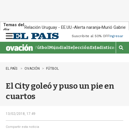
Temas del
Relación Uruguay - EE.UU.
Alerta naranja
Murió Gabriel 
día:
Suscribite al 50% OFF
Ingresar
M
e
Fútbol
Mundial
Selección
Estadisticas
Agen
n
M
u
o
s
t
EL PAÍS
OVACIÓN
FÚTBOL
r
a
El City goleó y puso un pie en
r
b
cuartos
�
s
q
u
13/02/2018, 17:49
e
d
Compartir esta noticia