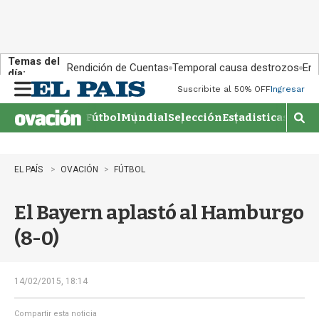
Temas del
Rendición de Cuentas
Temporal causa destrozos
En 
día:
Suscribite al 50% OFF
Ingresar
M
e
Fútbol
Mundial
Selección
Estadisticas
Agen
n
M
u
o
s
t
EL PAÍS
OVACIÓN
FÚTBOL
r
a
El Bayern aplastó al Hamburgo
r
b
(8-0)
�
s
q
u
14/02/2015, 18:14
e
d
Compartir esta noticia