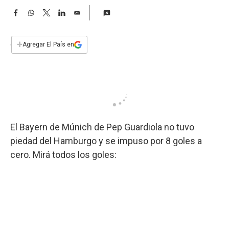
a
F
W
T
L
E
a
h
w
i
m
c
a
i
n
a
e
t
t
k
i
+
Agregar El País en
b
s
t
e
l
o
A
e
d
o
p
r
I
k
p
n
El Bayern de Múnich de Pep Guardiola no tuvo
piedad del Hamburgo y se impuso por 8 goles a
cero. Mirá todos los goles: