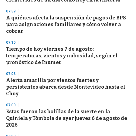
o
n
d
07:39
s
A quiénes afecta la suspensión de pagos de BPS
para asignaciones familiares y cómo volver a
cobrar
07:10
Tiempo de hoy viernes 7 de agosto:
temperaturas, vientos y nubosidad, según el
pronóstico de Inumet
07:03
Alerta amarilla por vientos fuertes y
persistentes abarca desde Montevideo hasta el
Chuy
07:00
Estas fueron las bolillas de la suerte en la
Quiniela y Tómbola de ayer jueves 6 de agosto de
2026