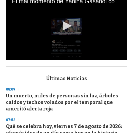
El mal momento de Yanina Gasañol con un hincha argentino en "Subrayado"
0
s
e
c
Últimas Noticias
o
n
08:09
d
Un muerto, miles de personas sin luz, árboles
s
o
caídos y techos volados por el temporal que
f
ameritó alerta roja
3
3
s
07:52
e
Qué se celebra hoy, viernes 7 de agosto de 2026:
c
efemérides de un día como hoy en la historia