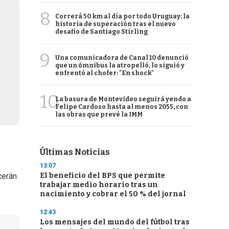
8
Correrá 50 km al día por todo Uruguay: la
historia de superación tras el nuevo
desafío de Santiago Stirling
9
Una comunicadora de Canal 10 denunció
que un ómnibus la atropelló, lo siguió y
enfrentó al chofer: "En shock"
10
La basura de Montevideo seguirá yendo a
Felipe Cardoso hasta al menos 2055, con
las obras que prevé la IMM
Últimas Noticias
13:07
El beneficio del BPS que permite
cerán
trabajar medio horario tras un
nacimiento y cobrar el 50 % del jornal
12:43
Los mensajes del mundo del fútbol tras