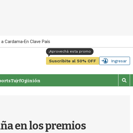
 a Cardama
En Clave País
Suscribite al 50% OFF
Ingresar
orts
Turf
Opinión
M
o
s
t
r
a
r
aña en los premios
b
�