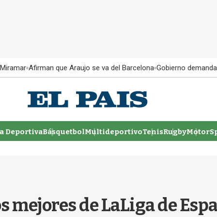
 Miramar
Afirman que Araujo se va del Barcelona
Gobierno demanda
 Deportiva
Básquetbol
Multideportivo
Tenis
Rugby
MotorSp
s mejores de LaLiga de Esp