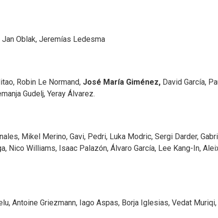
o, Jan Oblak, Jeremías Ledesma
litao, Robin Le Normand,
José María Giménez,
David García, Pa
emanja Gudelj, Yeray Álvarez.
les, Mikel Merino, Gavi, Pedri, Luka Modric, Sergi Darder, Gabri
, Nico Williams, Isaac Palazón, Álvaro García, Lee Kang-In, Alei
, Antoine Griezmann, Iago Aspas, Borja Iglesias, Vedat Muriqi,