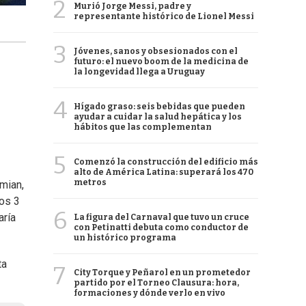
2
Murió Jorge Messi, padre y
representante histórico de Lionel Messi
3
Jóvenes, sanos y obsesionados con el
futuro: el nuevo boom de la medicina de
la longevidad llega a Uruguay
4
Hígado graso: seis bebidas que pueden
ayudar a cuidar la salud hepática y los
hábitos que las complementan
5
Comenzó la construcción del edificio más
alto de América Latina: superará los 470
metros
mian,
os 3
6
aría
La figura del Carnaval que tuvo un cruce
con Petinatti debuta como conductor de
un histórico programa
ta
7
City Torque y Peñarol en un prometedor
partido por el Torneo Clausura: hora,
formaciones y dónde verlo en vivo