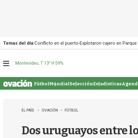
Temas del día:
Conflicto en el puerto
Explotaron cajero en Parque
Montevideo, T 13° H 59%
M
e
n
u
Fútbol
Mundial
Selección
Estadisticas
Agenda
EL PAÍS
OVACIÓN
FÚTBOL
Dos uruguayos entre lo