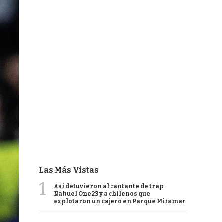
Las Más Vistas
1
Así detuvieron al cantante de trap
Nahuel One23 y a chilenos que
explotaron un cajero en Parque Miramar