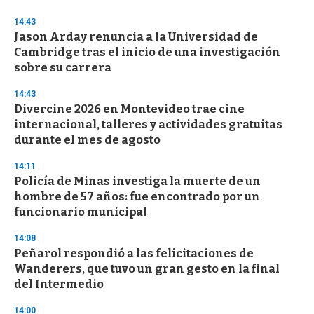
o
n
14:43
d
Jason Arday renuncia a la Universidad de
s
o
Cambridge tras el inicio de una investigación
f
sobre su carrera
3
3
s
14:43
e
Divercine 2026 en Montevideo trae cine
c
internacional, talleres y actividades gratuitas
o
n
durante el mes de agosto
d
s
14:11
Policía de Minas investiga la muerte de un
hombre de 57 años: fue encontrado por un
funcionario municipal
14:08
Peñarol respondió a las felicitaciones de
Wanderers, que tuvo un gran gesto en la final
del Intermedio
14:00