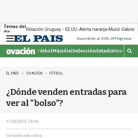
Temas del
Relación Uruguay - EE.UU.
Alerta naranja
Murió Gabriel 
día:
Suscribite al 50% OFF
Ingresar
M
e
Fútbol
Mundial
Selección
Estadisticas
Agen
n
M
u
o
s
t
EL PAÍS
OVACIÓN
FÚTBOL
r
a
¿Dónde venden entradas para
r
b
ver al “bolso”?
�
s
q
u
17/02/2015, 19:04
e
d
Compartir esta noticia