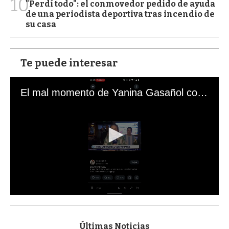
10
"Perdí todo": el conmovedor pedido de ayuda
de una periodista deportiva tras incendio de
su casa
Te puede interesar
El mal momento de Yanina Gasañol con un hincha argentino en "Subrayado"
0
s
e
c
Últimas Noticias