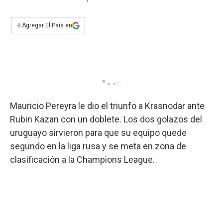
a
h
w
i
m
a
c
a
i
n
a
e
t
t
k
i
+
Agregar El País en
b
s
t
e
l
o
A
e
d
o
p
r
I
k
p
n
Mauricio Pereyra le dio el triunfo a Krasnodar ante
Rubin Kazan con un doblete. Los dos golazos del
uruguayo sirvieron para que su equipo quede
segundo en la liga rusa y se meta en zona de
clasificación a la Champions League.