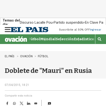
Temas del
Discurso Lacalle Pou
Partido suspendido
En Clave País
día:
Suscribite al 50% OFF
Ingresar
M
e
Fútbol
Mundial
Selección
Estadisticas
Agen
n
M
u
o
s
t
EL PAÍS
OVACIÓN
FÚTBOL
r
a
Doblete de "Mauri" en Rusia
r
b
�
s
07/04/2015, 18:21
q
u
Compartir esta noticia
e
F
W
T
L
E
d