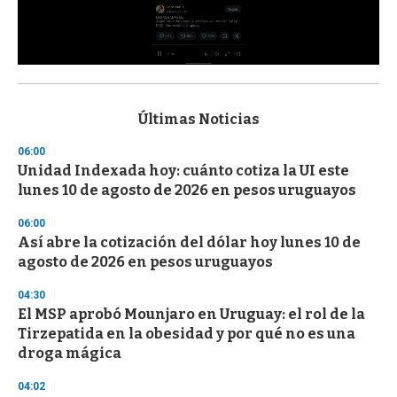
0
s
e
c
Últimas Noticias
o
n
06:00
d
Unidad Indexada hoy: cuánto cotiza la UI este
s
o
lunes 10 de agosto de 2026 en pesos uruguayos
f
3
06:00
3
s
Así abre la cotización del dólar hoy lunes 10 de
e
agosto de 2026 en pesos uruguayos
c
o
04:30
n
d
El MSP aprobó Mounjaro en Uruguay: el rol de la
s
Tirzepatida en la obesidad y por qué no es una
droga mágica
04:02