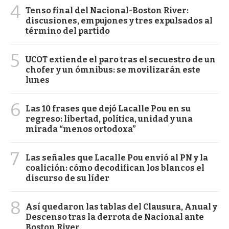
4
Tenso final del Nacional-Boston River:
discusiones, empujones y tres expulsados al
término del partido
5
UCOT extiende el paro tras el secuestro de un
chofer y un ómnibus: se movilizarán este
lunes
6
Las 10 frases que dejó Lacalle Pou en su
regreso: libertad, política, unidad y una
mirada “menos ortodoxa”
7
Las señales que Lacalle Pou envió al PN y la
coalición: cómo decodifican los blancos el
discurso de su líder
8
Así quedaron las tablas del Clausura, Anual y
Descenso tras la derrota de Nacional ante
Boston River