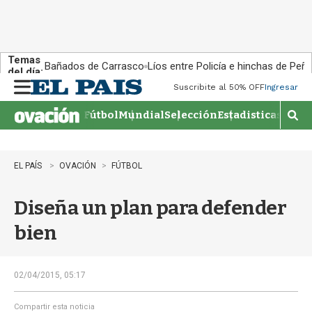
Temas
Bañados de Carrasco
Líos entre Policía e hinchas de Peña
del día:
Suscribite al 50% OFF
Ingresar
M
e
Fútbol
Mundial
Selección
Estadisticas
Agen
n
M
u
o
s
t
EL PAÍS
OVACIÓN
FÚTBOL
r
a
Diseña un plan para defender
r
b
bien
�
s
q
u
02/04/2015, 05:17
e
d
Compartir esta noticia