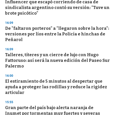
Influencer que escapó corriendo de casa de
c
sindicalista argentino contó su versión: "Tuve un
o
n
brote psicótico"
d
s
16:09
De "faltaron porteros" a "llegaron sobre la hora":
versiones por líos entre la Policía e hinchas de
Peñarol
16:09
Talleres, títeres y un cierre de lujo con Hugo
Fattoruso: así será la nueva edición del Paseo Sur
Palermo
16:00
El estiramiento de 5 minutos al despertar que
ayuda a proteger las rodillas y reduce la rigidez
articular
15:55
Gran parte del país bajo alerta naranja de
Inumet por tormentas muy fuertes y severas