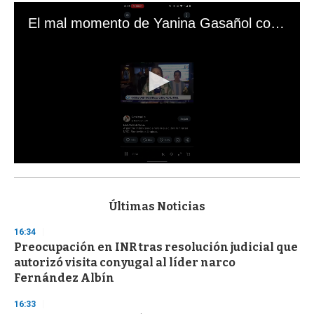
El mal momento de Yanina Gasañol con un hincha argentino en "Subrayado"
0
s
e
c
Últimas Noticias
o
n
16:34
d
Preocupación en INR tras resolución judicial que
s
o
autorizó visita conyugal al líder narco
f
Fernández Albín
3
3
s
16:33
e