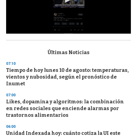
0
s
e
c
Últimas Noticias
o
n
07:10
d
Tiempo de hoy lunes 10 de agosto: temperaturas,
s
o
vientos y nubosidad, según el pronóstico de
f
Inumet
3
3
s
07:00
e
Likes, dopamina y algoritmos: la combinación
c
en redes sociales que enciende alarmas por
o
n
trastornos alimentarios
d
s
06:00
Unidad Indexada hoy: cuánto cotiza la UI este