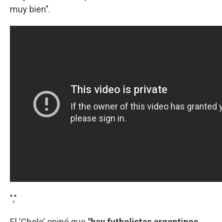
muy bien".
","
El 'Cholo' opinó que
"hay futbolistas argentinos