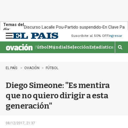
Temas del
Discurso Lacalle Pou
Partido suspendido
En Clave País
día:
Suscribite al 50% OFF
Ingresar
M
e
Fútbol
Mundial
Selección
Estadisticas
Agen
n
M
u
o
s
t
EL PAÍS
OVACIÓN
FÚTBOL
r
a
Diego Simeone: "Es mentira
r
b
que no quiero dirigir a esta
�
s
generación"
q
u
e
d
08/12/2017, 21:37