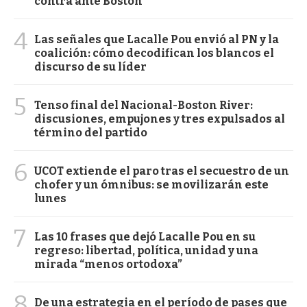
contra ante Boston
4
Las señales que Lacalle Pou envió al PN y la
coalición: cómo decodifican los blancos el
discurso de su líder
5
Tenso final del Nacional-Boston River:
discusiones, empujones y tres expulsados al
término del partido
6
UCOT extiende el paro tras el secuestro de un
chofer y un ómnibus: se movilizarán este
lunes
7
Las 10 frases que dejó Lacalle Pou en su
regreso: libertad, política, unidad y una
mirada “menos ortodoxa”
8
De una estrategia en el período de pases que