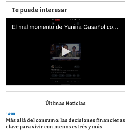
Te puede interesar
El mal momento de Yanina Gasañol con un hincha argentino en "Subrayado"
0
s
e
c
Últimas Noticias
o
n
14:00
d
Más allá del consumo: las decisiones financieras
s
o
clave para vivir con menos estrés y más
f