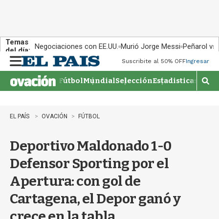
Temas
Negociaciones con EE.UU.
Murió Jorge Messi
Peñarol vs
del día:
Suscribite al 50% OFF
Ingresar
M
e
Fútbol
Mundial
Selección
Estadisticas
Agen
n
M
u
o
s
t
EL PAÍS
OVACIÓN
FÚTBOL
r
a
Deportivo Maldonado 1-0
r
b
Defensor Sporting por el
�
s
Apertura: con gol de
q
u
Cartagena, el Depor ganó y
e
d
crece en la tabla