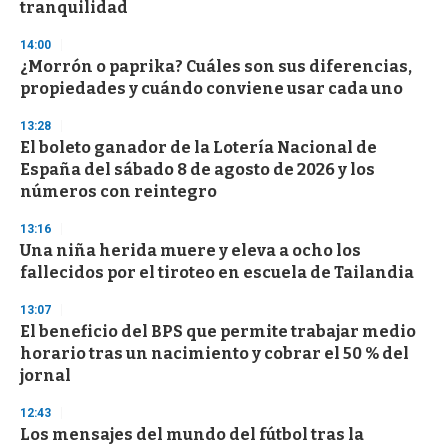
tranquilidad
3
3
s
14:00
e
¿Morrón o paprika? Cuáles son sus diferencias,
c
propiedades y cuándo conviene usar cada uno
o
n
d
13:28
s
El boleto ganador de la Lotería Nacional de
España del sábado 8 de agosto de 2026 y los
números con reintegro
13:16
Una niña herida muere y eleva a ocho los
fallecidos por el tiroteo en escuela de Tailandia
13:07
El beneficio del BPS que permite trabajar medio
horario tras un nacimiento y cobrar el 50 % del
jornal
12:43
Los mensajes del mundo del fútbol tras la