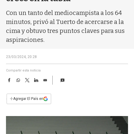
a
Con un tanto del mediocampista a los 64
minutos, privó al Tuerto de acercarse a la
cima y obtuvo tres puntos claves para sus
aspiraciones.
23/03/2024, 20:28
Compartir esta noticia
F
W
T
L
E
a
h
w
i
m
c
a
i
n
a
e
t
t
k
i
+
Agregar El País en
b
s
t
e
l
o
A
e
d
o
p
r
I
k
p
n