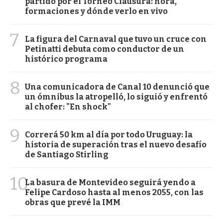
partido por el Torneo Clausura: hora,
formaciones y dónde verlo en vivo
7
La figura del Carnaval que tuvo un cruce con
Petinatti debuta como conductor de un
histórico programa
8
Una comunicadora de Canal 10 denunció que
un ómnibus la atropelló, lo siguió y enfrentó
al chofer: "En shock"
9
Correrá 50 km al día por todo Uruguay: la
historia de superación tras el nuevo desafío
de Santiago Stirling
10
La basura de Montevideo seguirá yendo a
Felipe Cardoso hasta al menos 2055, con las
obras que prevé la IMM