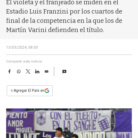
a
El violeta y el franjeado se miden en el
Estadio Luis Franzini por los cuartos de
final de la competencia en la que los de
Martín Varini defienden el título.
13/03/2024, 08:00
Compartir esta noticia
F
W
T
L
E
a
h
w
i
m
c
a
i
n
a
e
t
t
k
i
+
Agregar El País en
b
s
t
e
l
o
A
e
d
o
p
r
I
k
p
n