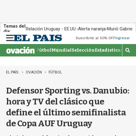
Temas del
Relación Uruguay - EE.UU.
Alerta naranja
Murió Gabriel 
día:
Suscribite al 50% OFF
Ingresar
M
e
Fútbol
Mundial
Selección
Estadisticas
Agen
n
M
u
o
s
t
EL PAÍS
OVACIÓN
FÚTBOL
r
a
Defensor Sporting vs. Danubio:
r
b
hora y TV del clásico que
�
s
define el último semifinalista
q
u
de Copa AUF Uruguay
e
d