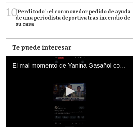
10
"Perdí todo": el conmovedor pedido de ayuda
de una periodista deportiva tras incendio de
su casa
Te puede interesar
El mal momento de Yanina Gasañol con un hincha argentino en "Subrayado"
0
s