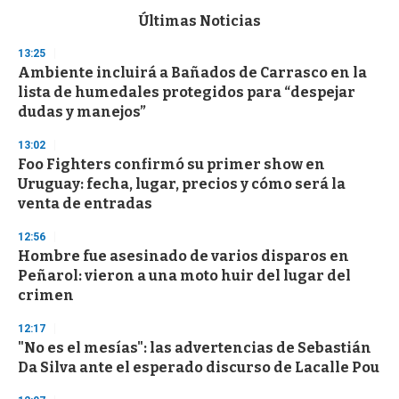
e
c
Últimas Noticias
o
n
13:25
d
Ambiente incluirá a Bañados de Carrasco en la
s
o
lista de humedales protegidos para “despejar
f
dudas y manejos”
3
3
s
13:02
e
Foo Fighters confirmó su primer show en
c
Uruguay: fecha, lugar, precios y cómo será la
o
n
venta de entradas
d
s
12:56
Hombre fue asesinado de varios disparos en
Peñarol: vieron a una moto huir del lugar del
crimen
12:17
"No es el mesías": las advertencias de Sebastián
Da Silva ante el esperado discurso de Lacalle Pou