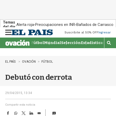
Temas
Alerta roja
Preocupaciones en INR
Bañados de Carrasco
del día:
Suscribite al 50% OFF
Ingresar
M
e
Fútbol
Mundial
Selección
Estadisticas
Agen
n
M
u
o
s
t
EL PAÍS
OVACIÓN
FÚTBOL
r
a
Debutó con derrota
r
b
�
s
29/04/2015, 13:34
q
u
Compartir esta noticia
e
F
W
T
L
E
d