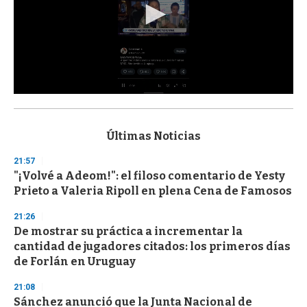
0
s
e
c
Últimas Noticias
o
n
21:57
d
"¡Volvé a Adeom!": el filoso comentario de Yesty
s
o
Prieto a Valeria Ripoll en plena Cena de Famosos
f
3
21:26
3
s
De mostrar su práctica a incrementar la
e
cantidad de jugadores citados: los primeros días
c
de Forlán en Uruguay
o
n
d
21:08
s
Sánchez anunció que la Junta Nacional de