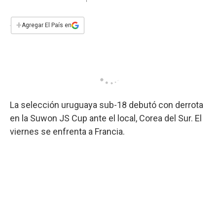
a
h
w
i
m
a
c
a
i
n
a
e
t
t
k
i
+
Agregar El País en
b
s
t
e
l
o
A
e
d
o
p
r
I
k
p
n
La selección uruguaya sub-18 debutó con derrota
en la Suwon JS Cup ante el local, Corea del Sur. El
viernes se enfrenta a Francia.