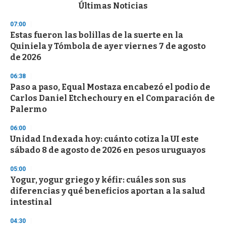
c
Últimas Noticias
o
n
07:00
d
Estas fueron las bolillas de la suerte en la
s
o
Quiniela y Tómbola de ayer viernes 7 de agosto
f
de 2026
3
3
s
06:38
e
Paso a paso, Equal Mostaza encabezó el podio de
c
Carlos Daniel Etchechoury en el Comparación de
o
n
Palermo
d
s
06:00
Unidad Indexada hoy: cuánto cotiza la UI este
sábado 8 de agosto de 2026 en pesos uruguayos
05:00
Yogur, yogur griego y kéfir: cuáles son sus
diferencias y qué beneficios aportan a la salud
intestinal
04:30