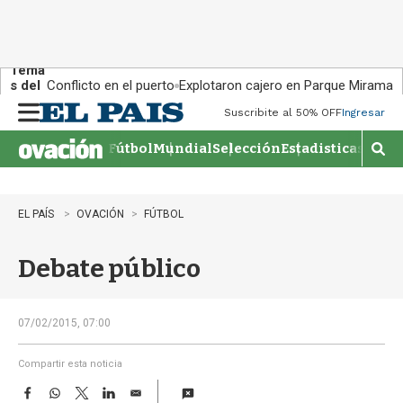
Tema
s del
Conflicto en el puerto
Explotaron cajero en Parque Miramar
día:
Suscribite al 50% OFF
Ingresar
M
e
Fútbol
Mundial
Selección
Estadisticas
Agen
n
M
u
o
s
t
EL PAÍS
OVACIÓN
FÚTBOL
r
a
Debate público
r
b
�
s
07/02/2015, 07:00
q
u
Compartir esta noticia
e
F
W
T
L
E
d