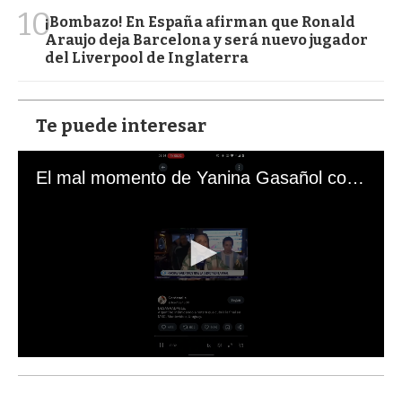
10
¡Bombazo! En España afirman que Ronald
Araujo deja Barcelona y será nuevo jugador
del Liverpool de Inglaterra
Te puede interesar
El mal momento de Yanina Gasañol con un hincha argentino en "Subrayado"
0
s
e