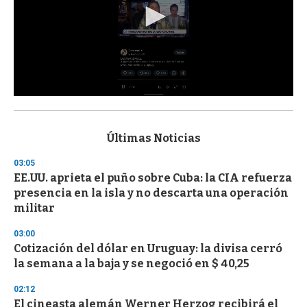
0
s
e
c
Últimas Noticias
o
n
03:05
d
EE.UU. aprieta el puño sobre Cuba: la CIA refuerza
s
o
presencia en la isla y no descarta una operación
f
militar
3
3
s
03:00
e
Cotización del dólar en Uruguay: la divisa cerró
c
la semana a la baja y se negoció en $ 40,25
o
n
d
02:12
s
El cineasta alemán Werner Herzog recibirá el