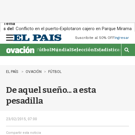
Tema
s del
Conflicto en el puerto
Explotaron cajero en Parque Miramar
día:
Suscribite al 50% OFF
Ingresar
M
e
Fútbol
Mundial
Selección
Estadisticas
Agen
n
M
u
o
s
t
EL PAÍS
OVACIÓN
FÚTBOL
r
a
De aquel sueño... a esta
r
b
pesadilla
�
s
q
u
23/02/2015, 07:00
e
d
Compartir esta noticia