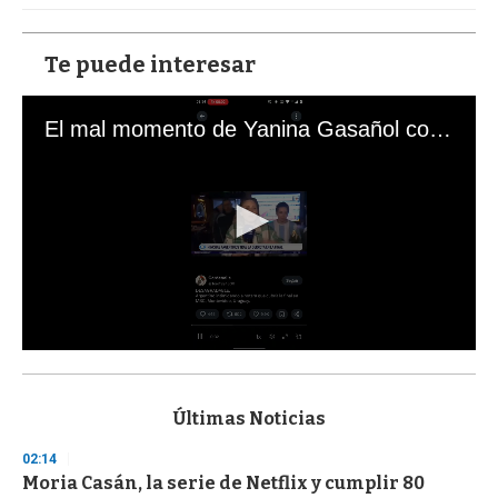
Te puede interesar
El mal momento de Yanina Gasañol con un hincha argentino en "Subrayado"
0
s
e
c
Últimas Noticias
o
n
02:14
d
Moria Casán, la serie de Netflix y cumplir 80
s