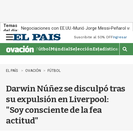
Temas
Negociaciones con EE.UU.
Murió Jorge Messi
Peñarol vs
del día:
Suscribite al 50% OFF
Ingresar
M
e
Fútbol
Mundial
Selección
Estadisticas
Agen
n
M
u
o
s
t
EL PAÍS
OVACIÓN
FÚTBOL
r
a
Darwin Núñez se disculpó tras
r
b
su expulsión en Liverpool:
�
s
"Soy consciente de la fea
q
u
actitud"
e
d