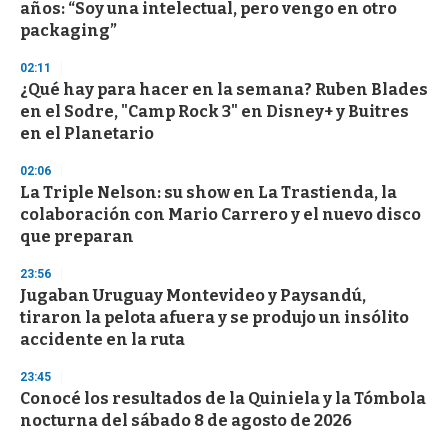
o
años: “Soy una intelectual, pero vengo en otro
f
packaging”
3
3
s
02:11
e
¿Qué hay para hacer en la semana? Ruben Blades
c
en el Sodre, "Camp Rock 3" en Disney+ y Buitres
o
n
en el Planetario
d
s
02:06
La Triple Nelson: su show en La Trastienda, la
colaboración con Mario Carrero y el nuevo disco
que preparan
23:56
Jugaban Uruguay Montevideo y Paysandú,
tiraron la pelota afuera y se produjo un insólito
accidente en la ruta
23:45
Conocé los resultados de la Quiniela y la Tómbola
nocturna del sábado 8 de agosto de 2026