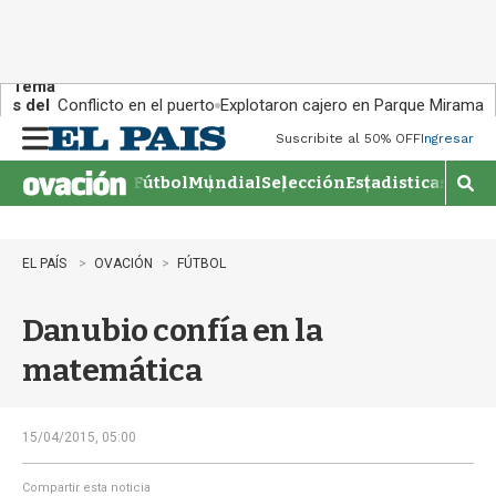
Tema
s del
Conflicto en el puerto
Explotaron cajero en Parque Miramar
día:
Suscribite al 50% OFF
Ingresar
M
e
Fútbol
Mundial
Selección
Estadisticas
Agen
n
M
u
o
s
t
EL PAÍS
OVACIÓN
FÚTBOL
r
a
Danubio confía en la
r
b
matemática
�
s
q
u
15/04/2015, 05:00
e
d
Compartir esta noticia