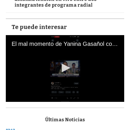
integrantes de programa radial
Te puede interesar
El mal momento de Yanina Gasañol con un hincha argentino en "Subrayado"
0
s
e
c
Últimas Noticias
o
n