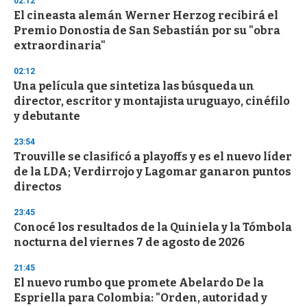
02:12
d
El cineasta alemán Werner Herzog recibirá el
s
o
Premio Donostia de San Sebastián por su "obra
f
extraordinaria"
3
3
s
02:12
e
Una película que sintetiza las búsqueda un
c
director, escritor y montajista uruguayo, cinéfilo
o
n
y debutante
d
s
23:54
Trouville se clasificó a playoffs y es el nuevo líder
de la LDA; Verdirrojo y Lagomar ganaron puntos
directos
23:45
Conocé los resultados de la Quiniela y la Tómbola
nocturna del viernes 7 de agosto de 2026
21:45
El nuevo rumbo que promete Abelardo De la
Espriella para Colombia: "Orden, autoridad y