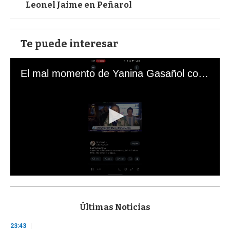
Leonel Jaime en Peñarol
Te puede interesar
El mal momento de Yanina Gasañol con un hincha argentino en "Subrayado"
0
s
e
c
Últimas Noticias
o
n
23:43
d