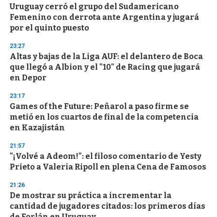
Uruguay cerró el grupo del Sudamericano
s
o
Femenino con derrota ante Argentina y jugará
f
por el quinto puesto
3
3
s
23:27
e
Altas y bajas de la Liga AUF: el delantero de Boca
c
que llegó a Albion y el "10" de Racing que jugará
o
n
en Depor
d
s
23:17
Games of the Future: Peñarol a paso firme se
metió en los cuartos de final de la competencia
en Kazajistán
21:57
"¡Volvé a Adeom!": el filoso comentario de Yesty
Prieto a Valeria Ripoll en plena Cena de Famosos
21:26
De mostrar su práctica a incrementar la
cantidad de jugadores citados: los primeros días
de Forlán en Uruguay