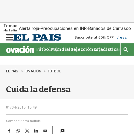
Temas
Alerta roja
Preocupaciones en INR
Bañados de Carrasco
del día:
Suscribite al 50% OFF
Ingresar
M
e
Fútbol
Mundial
Selección
Estadisticas
Agen
n
M
u
o
s
t
EL PAÍS
OVACIÓN
FÚTBOL
r
a
Cuida la defensa
r
b
�
s
01/04/2015, 15:49
q
u
Compartir esta noticia
e
F
W
T
L
E
d